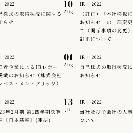
10
2022
IR
2022
Aug
己株式の取得状況に関する
（訂正）「本社移転
知らせ
お知らせ」の一部変
て（開示事項の変更
訂正について
01
2022
IR
2022
Aug
三者企業によるIRレポー
自己株式の取得状況
掲載のお知らせ（株式会社
お知らせ
ンベストメントブリッジ）
13
2022
IR
2022
Jul
023年2月期 第1四半期決算
当社及び子会社の人
信〔日本基準〕(連結)
ついて