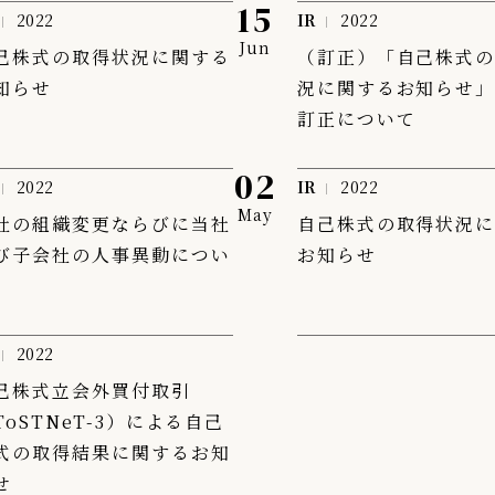
15
2022
IR
2022
Jun
己株式の取得状況に関する
（訂正）「自己株式
知らせ
況に関するお知らせ
訂正について
02
2022
IR
2022
May
社の組織変更ならびに当社
自己株式の取得状況
び子会社の人事異動につい
お知らせ
2022
己株式立会外買付取引
ToSTNeT-3）による自己
式の取得結果に関するお知
せ