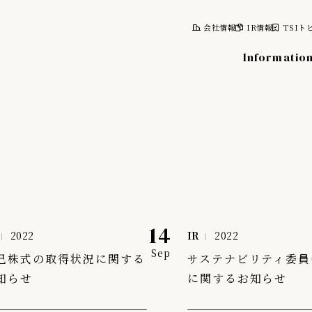
会社情報
IR情報
TSIト
Informatio
報
株式について
計画
株式情報
レポート
株主総会
14
2022
IR
2022
情報
株主優待制度
Sep
己株式の取得状況に関する
サステナビリティ委員
株主向け資料
知らせ
に関するお知らせ