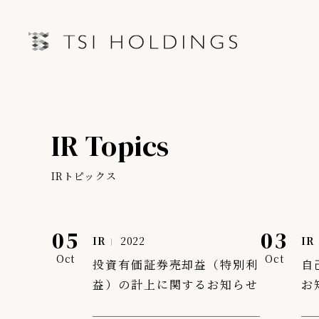
IRトップページ
Information
IR Topics
Brand
IRライブラリー
経営情
Brand News
IRトピックス
連結業績ハイライト
中期経営
Our Purpose
決算短信
第三者IR
05
03
IR
2022
IR
Sustainability
決算説明会資料
月次売上
Oct
Oct
投資有価証券売却益（特別利
自
有価証券報告書・四半期報告書
益）の計上に関するお知らせ
お
プレスリリース
IRカレンダー
会社情報