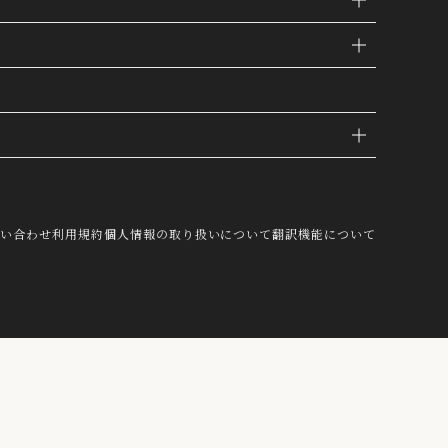
IE
問い合わせ
利用規約
個人情報の取り扱いについて
翻訳機能について
し、これを第三者が有するお客様の個人
結び付けたうえで、当社マーケティング
OK