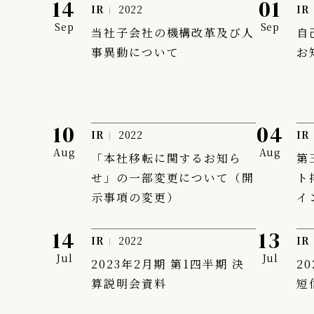
14
01
IR
2022
IR
IR情報
Sep
Sep
当社子会社の機構改革及び人
自
TSIトピックス
事異動について
お
Foreign Investor
採用情報
10
04
お問い合わせ
IR
2022
IR
Aug
Aug
「本社移転に関するお知ら
第
せ」の一部変更について（開
ト
示事項の変更）
イ
14
13
IR
2022
IR
Jul
Jul
2023年2月期 第1四半期 決
2
算説明会資料
短