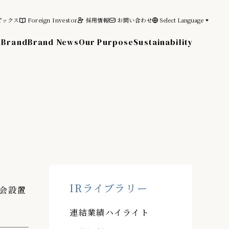
ピックス
Foreign Investor
採用情報
お問い合わせ
Select Language
n
Brand
Brand News
Our Purpose
Sustainability
その他の情報
電子公告
免責事項
IRライブラリー
会設置
連結業績ハイライト