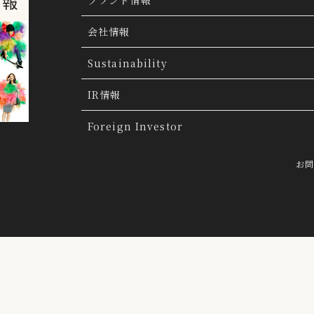
ブランド情報
ブランド検索
会社情報
ブランドトピックス
TSI トピックス
Sustainability
「ファッションの力を信じよう」
THE MOV
会社概要
IR情報
会社沿革
IR情報
Foreign Investor
グループ会社
IR トピックス
お
経営理念
IRライブラリー
トップメッセージ
連結業績ハイライト
採用情報
決算短信
らクッキーにより収集されたウェブの閲覧履歴及びその分析結果を取得
前提で、当該第三者に提供するとともに、当社自ら有する個人データと
決算説明会資料
有価証券報告書・四半期報告書