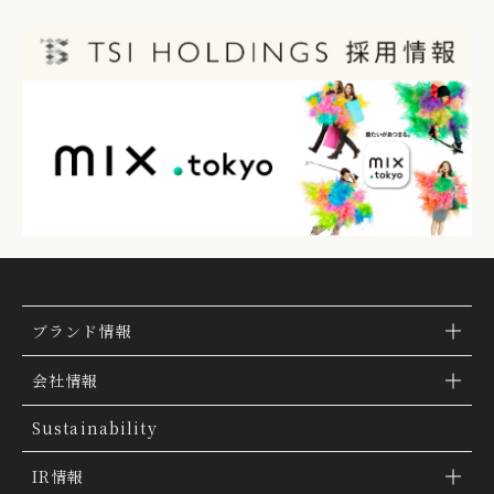
ブランド情報
ブランド検索
会社情報
ブランドトピックス
TSI トピックス
Sustainability
「ファッションの力を信じよう」
会社概要
IR情報
THE MOVIE