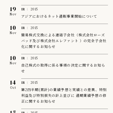
19
IR情報
IR
2015
Nov
アジアにおけるネット通販事業開始について
TSIトピックス
10
Foreign Investor
IR
2015
Nov
簡易株式交換による連結子会社（株式会社ローズ
採用情報
バッド及び株式会社エレファント ）の完全子会社
化に関するお知らせ
お問い合わせ
10
IR
2015
Nov
自己株式の取得に係る事項の決定に関するお知ら
せ
14
IR
2015
Oct
第2四半期(累計)の業績予想と実績との差異、特別
利益及び特別損失の計上並びに 通期業績予想の修
正に関するお知らせ
15
IR
2015