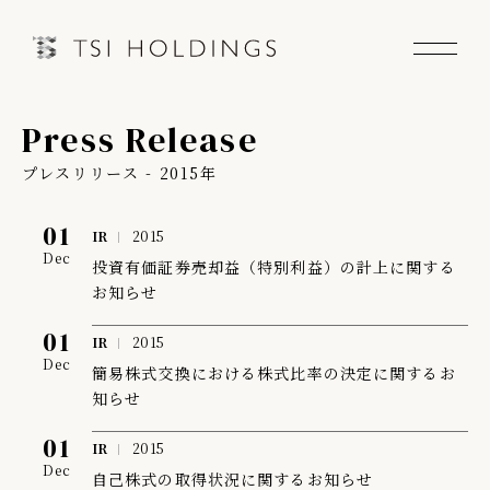
Press Release
Information
プレスリリース - 2015年
Brand
01
IR
2015
Dec
Brand News
投資有価証券売却益（特別利益）の計上に関する
お知らせ
Our Purpose
01
IR
2015
Dec
簡易株式交換における株式比率の決定に関するお
Sustainability
知らせ
01
IR
2015
Dec
自己株式の取得状況に関するお知らせ
会社情報