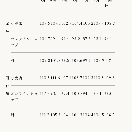
計
IR情報
TSIトピックス
全
小売店
107.5
107.3
102.7
104.4
105.2
107.4
105.7
店
Foreign Investor
オンラインショ
106.7
89.1
91.4
98.2
87.8
93.4
94.1
採用情報
ップ
お問い合わせ
計
107.3
101.8
99.5
102.6
99.6
102.9
102.3
既
小売店
110.8
111.6
107.4
108.7
109.3
110.8
109.8
存
店
オンラインショ
112.2
93.1
97.4
100.8
94.5
97.1
99.0
ップ
計
111.2
105.8
104.6
106.3
104.4
106.5
106.5