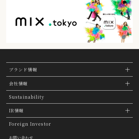
ブランド情報
ブランド検索
会社情報
ブランドトピックス
TSI トピックス
Sustainability
「ファッションの力を信じよう」
会社概要
IR情報
THE MOVIE
会社沿革
IR情報
Foreign Investor
グループ会社
IR トピックス
お問い合わせ