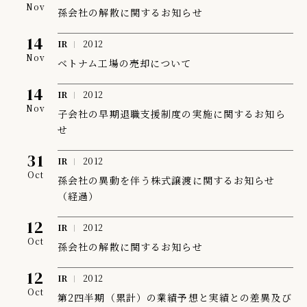
Nov
孫会社の解散に関するお知らせ
IR情報
14
IR
2012
TSIトピックス
Nov
ベトナム工場の売却について
Foreign Investor
14
IR
2012
採用情報
Nov
子会社の早期退職支援制度の実施に関するお知ら
お問い合わせ
せ
31
IR
2012
Oct
孫会社の異動を伴う株式譲渡に関するお知らせ
（経過）
12
IR
2012
Oct
孫会社の解散に関するお知らせ
12
IR
2012
Oct
第2四半期（累計）の業績予想と実績との差異及び