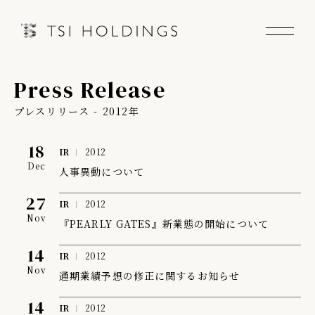
Press Release
Information
プレスリリース - 2012年
Brand
18
IR
2012
Dec
Brand News
人事異動について
27
IR
2012
Our Purpose
Nov
『PEARLY GATES』新業態の開始について
Sustainability
14
IR
2012
Nov
通期業績予想の修正に関するお知らせ
14
IR
2012
会社情報