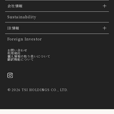
ブランド検索
会社情報
ブランドトピックス
TSI トピックス
Sustainability
「ファッションの力を信じよう」
会社概要
IR情報
THE MOVIE
会社沿革
IR情報
Foreign Investor
グループ会社
IR トピックス
お問い合わせ
利用規約
個人情報の取り扱いについて
経営理念
翻訳機能について
IRライブラリー
トップメッセージ
連結業績ハイライト
採用情報
決算短信
©
2026 TSI HOLDINGS CO., LTD.
決算説明会資料
有価証券報告書・四半期報告書
IRカレンダー