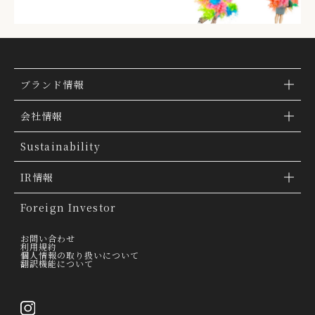
ブランド情報
ブランド検索
会社情報
ブランドトピックス
TSI トピックス
Sustainability
「ファッションの力を信じよう」
会社概要
IR情報
THE MOVIE
会社沿革
IR情報
Foreign Investor
グループ会社
IR トピックス
お問い合わせ
利用規約
個人情報の取り扱いについて
経営理念
翻訳機能について
IRライブラリー
トップメッセージ
連結業績ハイライト