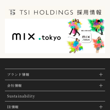
ブランド情報
ブランド検索
会社情報
ブランドトピックス
TSI トピックス
Sustainability
「ファッションの力を信じよう」
会社概要
IR情報
THE MOVIE