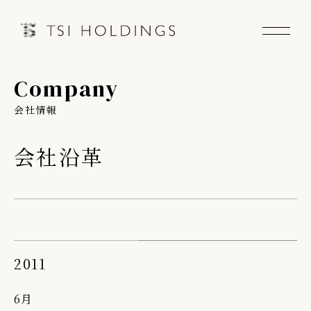
Company
Information
会社情報
Brand
会社沿革
Brand News
Our Purpose
Sustainability
2011
6月
会社情報