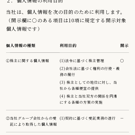
２．個人情報の利用目的
当社は、個人情報を次の目的のために利用します。
（開示欄に○のある項目は10項に規定する開示対象
個人情報です）
個人情報の種類
利用目的
開示
①
株主に関する個人情報
(1)法令に基づく株主管理
○
(2)会社法に基づく権利の行使・義
務の履行
(3) 株主としての地位に対し、当
社から各種便宜の提供
(4) 株主と当社双方の関係を円滑
にする各種の方策の実施
②
当社グループ会社からの受
(1)契約に基づく受託業務の遂行
－
託により取得した個人情報