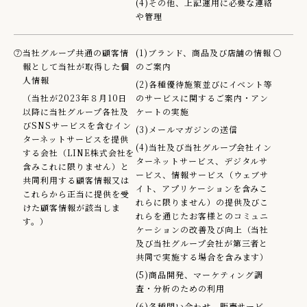
(4)その他、上記運用に必要な連絡
や管理
⑦
当社グループ共通の顧客情
(1)ブランド、商品及び店舗の情報
○
報として当社が取得した個
のご案内
人情報
(2)各種優待施策並びにイベント等
（当社が2023年８月10日
のサービスに関するご案内・アン
以降に当社グループ各社及
ケートの実施
びSNSサービスを含むイン
(3)メールマガジンの送信
ターネットサービスを提供
(4)当社及び当社グループ会社イン
する会社（LINE株式会社を
ターネットサービス、デジタルサ
含みこれに限りません）と
ービス、情報サービス（ウェブサ
共同利用する顧客情報又は
イト、アプリケーションを含みこ
これらから正当に提供を受
れらに限りません）の提供及びこ
けた顧客情報が該当しま
れらを通じたお客様とのコミュニ
す。）
ケーションの改善及び向上（当社
及び当社グループ会社が第三者と
共同で実施する場合を含みます）
(5)商品開発、マーケティング調
査・分析のための利用
(6)各種問い合わせ、販売サービ