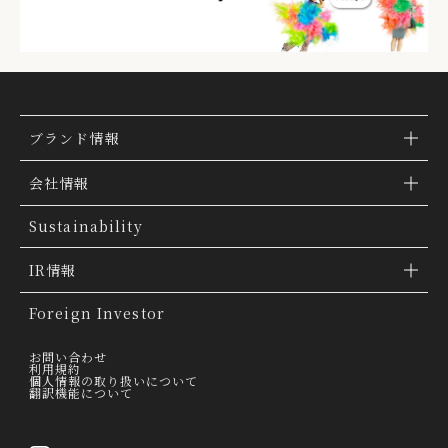
ブランド情報
ブランド検索
会社情報
ブランドトピックス
TSI トピックス
Sustainability
「ファッションの力を信じよう」
会社概要
IR情報
THE MOVIE
会社沿革
IR情報
Foreign Investor
グループ会社
IR トピックス
お問い合わせ
利用規約
個人情報の取り扱いについて
経営理念
翻訳機能について
IRライブラリー
トップメッセージ
連結業績ハイライト