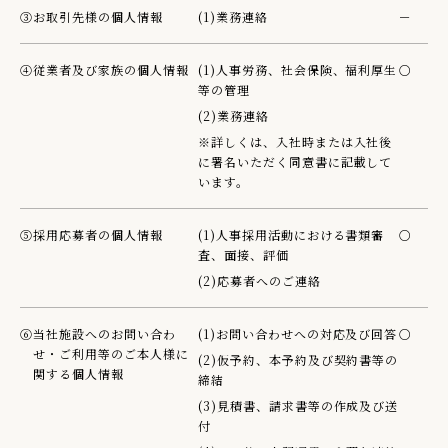
③
お取引先様の個人情報
(1)業務連絡
－
④
従業者及び家族の個人情報
(1)人事労務、社会保険、福利厚生
○
等の管理
(2)業務連絡
※詳しくは、入社時または入社後
に署名いただく同意書に記載して
います。
⑤
採用応募者の個人情報
(1)人事採用活動における書類審
○
査、面接、評価
(2)応募者へのご連絡
⑥
当社施設へのお問い合わ
(1)お問い合わせへの対応及び回答
○
せ・ご利用等のご本人様に
(2)仮予約、本予約及び契約書等の
関する個人情報
締結
(3)見積書、請求書等の作成及び送
付