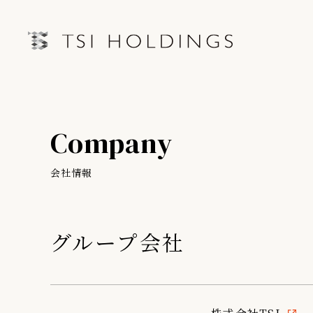
IRトップページ
Information
Company
Brand
IRライブラリー
経営情
Brand News
会社情報
連結業績ハイライト
中期経営
Our Purpose
決算短信
第三者IR
グループ会社
Sustainability
決算説明会資料
月次売上
有価証券報告書・四半期報告書
プレスリリース
IRカレンダー
会社情報