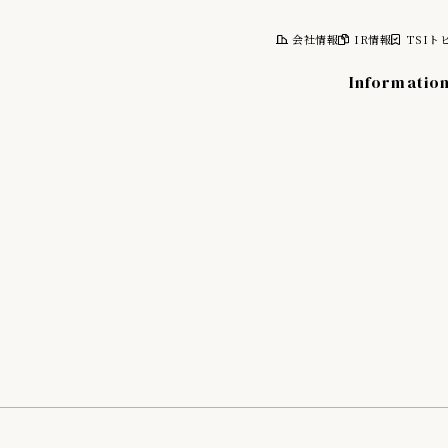
会社情報
IR情報
TSIト
Informatio
報
株式について
計画
株式情報
レポート
株主総会
情報
株主優待制度
株主向け資料