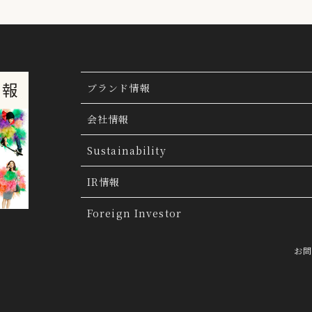
ブランド情報
ブランド検索
会社情報
ブランドトピックス
TSI トピックス
Sustainability
「ファッションの力を信じよう」
THE MOV
会社概要
IR情報
会社沿革
IR情報
Foreign Investor
グループ会社
IR トピックス
お
経営理念
IRライブラリー
トップメッセージ
連結業績ハイライト