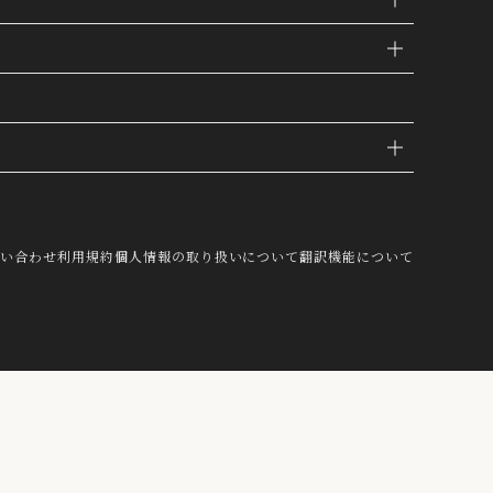
IE
問い合わせ
利用規約
個人情報の取り扱いについて
翻訳機能について
し、これを第三者が有するお客様の個人
結び付けたうえで、当社マーケティング
OK