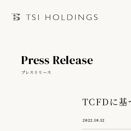
IRトップページ
Information
Press Release
Brand
IRライブラリー
経営情
Brand News
プレスリリース
連結業績ハイライト
中期経営
Our Purpose
決算短信
第三者IR
TCFDに
Sustainability
決算説明会資料
月次売上
有価証券報告書・四半期報告書
プレスリリース
2022.10.12
IRカレンダー
会社情報