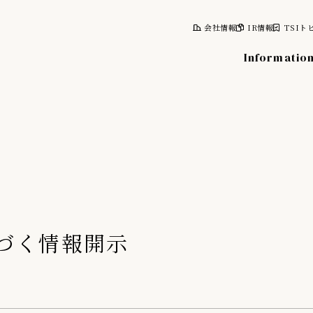
会社情報
IR情報
TSIト
Informatio
報
株式について
計画
株式情報
レポート
株主総会
基づく情報開示
情報
株主優待制度
株主向け資料