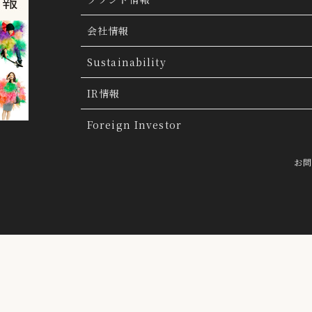
ブランド検索
会社情報
ブランドトピックス
TSI トピックス
Sustainability
「ファッションの力を信じよう」
THE MOV
会社概要
IR情報
会社沿革
IR情報
Foreign Investor
グループ会社
IR トピックス
お
経営理念
IRライブラリー
トップメッセージ
連結業績ハイライト
採用情報
決算短信
らクッキーにより収集されたウェブの閲覧履歴及びその分析結果を取得
前提で、当該第三者に提供するとともに、当社自ら有する個人データと
決算説明会資料
有価証券報告書・四半期報告書