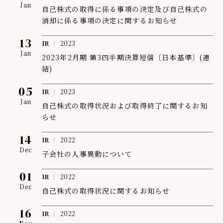
Jan
自己株式の取得に係る事項の決定及び自己株式の
IR情報
消却に係る事項の決定に関するお知らせ
TSIトピックス
13
IR
2023
Jan
Foreign Investor
2023年2月期 第3四半期決算短信〔日本基準〕(連
結)
採用情報
05
IR
2023
お問い合わせ
Jan
自己株式の取得状況および取得終了に関するお知
らせ
14
IR
2022
Dec
子会社の人事異動について
01
IR
2022
Dec
自己株式の取得状況に関するお知らせ
16
IR
2022