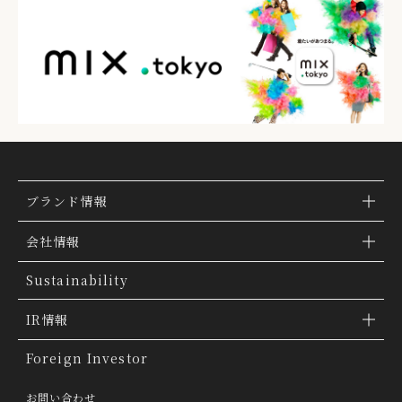
ブランド情報
ブランド検索
会社情報
ブランドトピックス
TSI トピックス
Sustainability
「ファッションの力を信じよう」
会社概要
IR情報
THE MOVIE
会社沿革
IR情報
Foreign Investor
グループ会社
IR トピックス
お問い合わせ