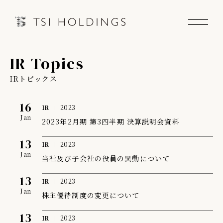
IR Topics
Information
IRトピックス
Brand
16
IR
2023
Jan
Brand News
2023年2月期 第3四半期 決算説明会資料
13
IR
2023
Our Purpose
Jan
当社及び子会社の役員の異動について
Sustainability
13
IR
2023
Jan
株主優待制度の変更について
13
IR
2023
会社情報