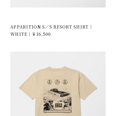
APPARITION S／S RESORT SHIRT｜
WHITE｜￥16,500