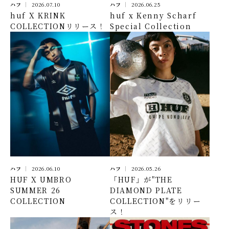
ハフ
2026.07.10
ハフ
2026.06.25
huf X KRINK
huf x Kenny Scharf
COLLECTIONリリース！
Special Collection
ハフ
2026.06.10
ハフ
2026.05.26
HUF X UMBRO
「HUF」が"THE
SUMMER 26
DIAMOND PLATE
COLLECTION
COLLECTION"をリリー
ス！