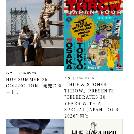
ハフ
2026.05.20
ハフ
2026.05.18
HUF SUMMER 26
「HUF & STONES
COLLECTION 発売スタ
THROW」PRESENTS
ート！
"CELEBRATES 30
YEARS WITH A
SPECIAL JAPAN TOUR
2026" 開催