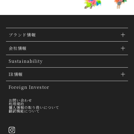
ブランド情報
ブランド検索
会社情報
ブランドトピックス
TSI トピックス
Sustainability
「ファッションの力を信じよう」
会社概要
IR情報
THE MOVIE
会社沿革
IR情報
Foreign Investor
グループ会社
IR トピックス
お問い合わせ
利用規約
個人情報の取り扱いについて
経営理念
翻訳機能について
IRライブラリー
トップメッセージ
連結業績ハイライト