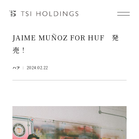
JAIME MUÑOZ FOR HUF 発
Information
売！
Brand
ハフ
2024.02.22
Brand News
Our Purpose
Sustainability
会社情報