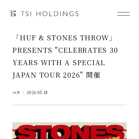
「HUF & STONES THROW」
Information
PRESENTS "CELEBRATES 30
Brand
YEARS WITH A SPECIAL
JAPAN TOUR 2026" 開催
Brand News
Our Purpose
ハフ
2026.05.18
Sustainability
会社情報