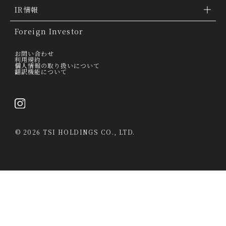
「ファッションの力を信じよう」
会社概要
IR情報
THE MOVIE
会社沿革
IR情報
Foreign Investor
グループ会社
IR トピックス
お問い合わせ
利用規約
個人情報の取り扱いについて
経営理念
翻訳機能について
IRライブラリー
トップメッセージ
連結業績ハイライト
採用情報
決算短信
©
2026 TSI HOLDINGS CO., LTD.
決算説明会資料
有価証券報告書・四半期報告書
IRカレンダー
当社は、第三者が運営するデータマネジメントプラットフォームからクッキー
により収集されたウェブの閲覧履歴及びその分析結果を取得し、これを第三者
経営情報
が有するお客様の個人データを結び付けたうえで広告等のマーケティング活動
に使用する前提で、当該第三者に提供するとともに、当社自ら有する個人デー
中期経営計画
タと結び付けたうえで、当社マーケティング活動等の目的で利用することがあ
ります。