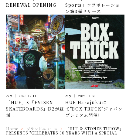
RENEWAL OPENING
Sports」コラボレーショ
ン第3弾リリース
ハフ
2025.12.11
ハフ
2025.11.06
「HUF」X「EVISEN
HUF Harajukuに
SKATEBOARDS」D2が登
て"BOX-TRUCK"ジャパン
場！
プレミアム開催!
Home
ブランドニュース
「HUF & STONES THROW」
PRESENTS "CELEBRATES 30 YEARS WITH A SPECIAL