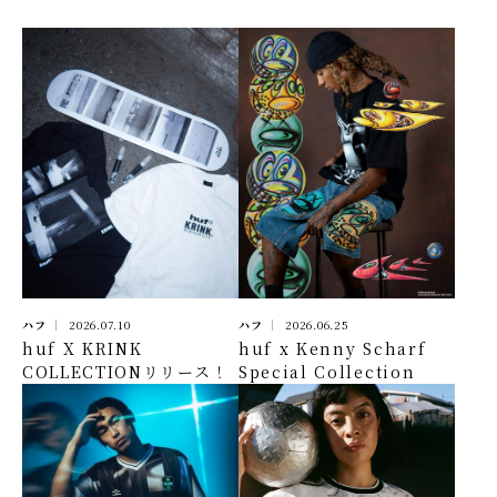
ハフ
2026.07.10
ハフ
2026.06.25
huf X KRINK
huf x Kenny Scharf
COLLECTIONリリース！
Special Collection