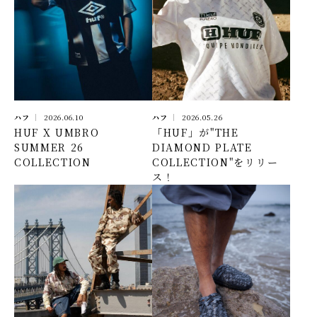
ハフ
2026.06.10
ハフ
2026.05.26
HUF X UMBRO
「HUF」が"THE
SUMMER 26
DIAMOND PLATE
COLLECTION
COLLECTION"をリリー
ス！