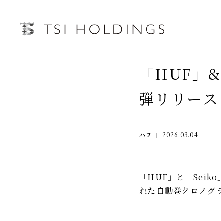
IRトップページ
「HUF」&
Information
弾リリース
Brand
IRライブラリー
経営情
Brand News
ハフ
2026.03.04
連結業績ハイライト
中期経営
Our Purpose
決算短信
第三者IR
Sustainability
決算説明会資料
月次売上
「HUF」と「Sei
有価証券報告書・四半期報告書
れた自動巻クロノグ
プレスリリース
IRカレンダー
会社情報