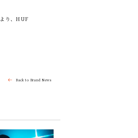
00より、HUF
Back to Brand News