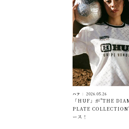
ハフ
2026.05.26
「HUF」が"THE DIA
PLATE COLLECTIO
ース！