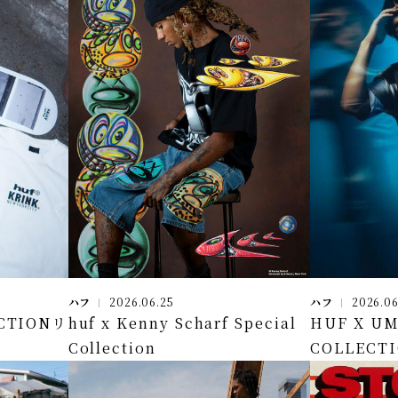
ハフ
2026.06
ハフ
2026.06.25
ECTIONリ
HUF X U
huf x Kenny Scharf Special
COLLECT
Collection