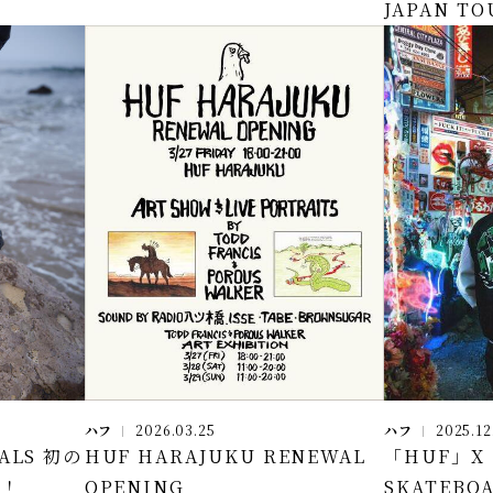
JAPAN TO
ハフ
2026.03.25
ハフ
2025.12
DALS 初の
HUF HARAJUKU RENEWAL
「HUF」X「
表！
OPENING
SKATEBO