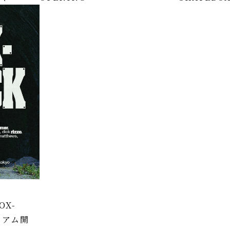
OX-
ミアム開