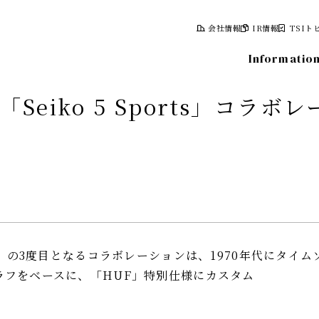
会社情報
IR情報
TSIト
Informatio
「Seiko 5 Sports」コラボ
報
株式について
計画
株式情報
レポート
株主総会
情報
株主優待制度
ko」の3度目となるコラボレーションは、1970年代にタイ
株主向け資料
ラフをベースに、「HUF」特別仕様にカスタム