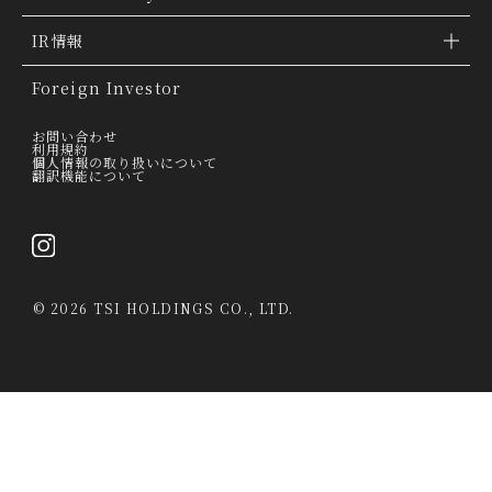
「ファッションの力を信じよう」
会社概要
IR情報
THE MOVIE
会社沿革
IR情報
Foreign Investor
グループ会社
IR トピックス
お問い合わせ
利用規約
個人情報の取り扱いについて
経営理念
翻訳機能について
IRライブラリー
トップメッセージ
連結業績ハイライト
採用情報
決算短信
©
2026 TSI HOLDINGS CO., LTD.
決算説明会資料
有価証券報告書・四半期報告書
IRカレンダー
当社は、第三者が運営するデータマネジメントプラットフォームからクッキー
により収集されたウェブの閲覧履歴及びその分析結果を取得し、これを第三者
経営情報
が有するお客様の個人データを結び付けたうえで広告等のマーケティング活動
に使用する前提で、当該第三者に提供するとともに、当社自ら有する個人デー