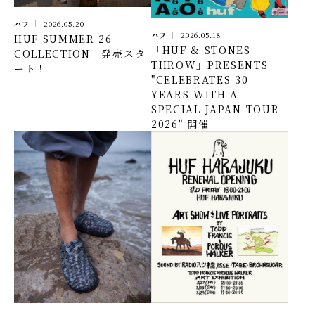
ハフ
2026.05.20
ハフ
2026.05.18
HUF SUMMER 26
「HUF & STONES
COLLECTION 発売スタ
THROW」PRESENTS
ート！
"CELEBRATES 30
YEARS WITH A
SPECIAL JAPAN TOUR
2026" 開催