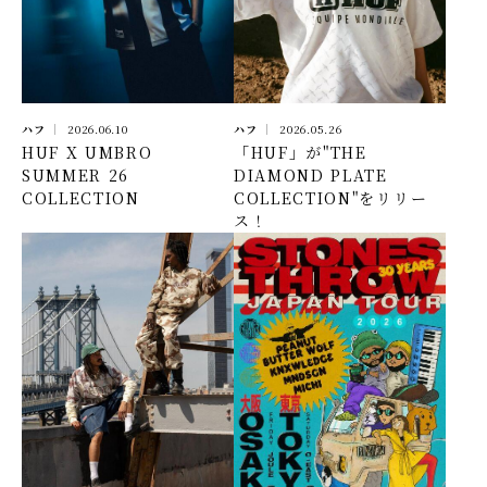
ハフ
2026.06.10
ハフ
2026.05.26
HUF X UMBRO
「HUF」が"THE
SUMMER 26
DIAMOND PLATE
COLLECTION
COLLECTION"をリリー
ス！