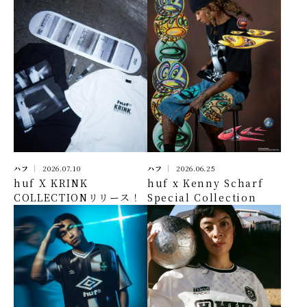
ハフ
2026.07.10
ハフ
2026.06.25
huf X KRINK
huf x Kenny Scharf
COLLECTIONリリース！
Special Collection