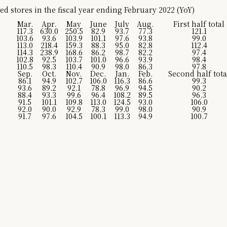
ed stores in the fiscal year ending February 2022 (YoY)
Mar.
Apr.
May
June
July
Aug.
First half total
117.3
630.0
250.5
82.9
93.7
77.3
121.1
103.6
93.6
103.9
101.1
97.6
93.8
99.0
113.0
218.4
159.3
88.3
95.0
82.8
112.4
114.3
238.9
168.6
86.2
98.7
82.2
97.4
102.8
92.5
103.7
101.0
96.6
93.9
98.4
110.5
98.3
110.4
90.9
98.0
86.3
97.8
Sep.
Oct.
Nov.
Dec.
Jan.
Feb.
Second half tota
86.1
94.9
102.7
106.0
116.3
86.6
99.3
93.6
89.2
92.1
78.8
96.9
94.5
90.2
88.4
93.3
99.6
96.4
108.2
89.5
96.3
91.5
101.1
109.8
113.0
124.5
93.0
106.0
92.0
90.0
92.9
78.3
99.0
98.0
90.9
91.7
97.6
104.5
100.1
113.3
94.9
100.7