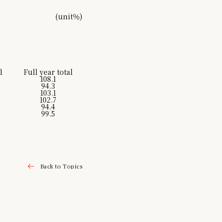
(unit％)
l
Full year total
108.1
94.3
103.1
102.7
94.4
99.5
Back to Topics