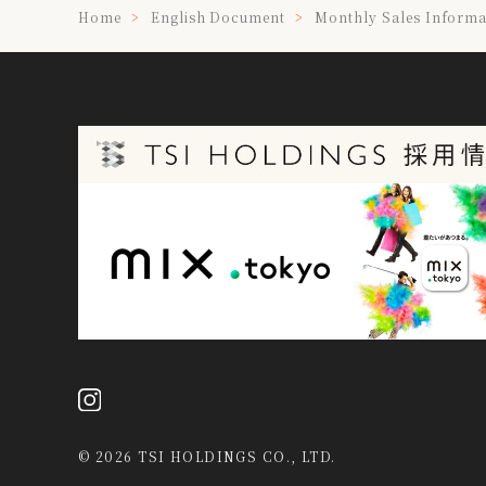
Home
English Document
Monthly Sales Informa
©
2026 TSI HOLDINGS CO., LTD.