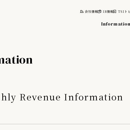
会社情報
IR情報
TSIト
Informatio
mation
報
株式について
計画
株式情報
レポート
株主総会
thly Revenue Information
情報
株主優待制度
株主向け資料