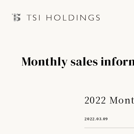
IRトップページ
Information
Monthly sales infor
Brand
IRライブラリー
経営情
Brand News
連結業績ハイライト
中期経営
Our Purpose
決算短信
第三者IR
2022 Mon
Sustainability
決算説明会資料
月次売上
有価証券報告書・四半期報告書
2022.03.09
プレスリリース
IRカレンダー
会社情報