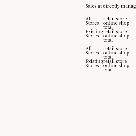
Sales at directly manag
IR情報
All
retail store
TSIトピックス
Stores
online shop
total
Existing
retail store
Foreign Investor
Stores
online shop
total
採用情報
All
retail store
Stores
online shop
お問い合わせ
total
Existing
retail store
Stores
online shop
total