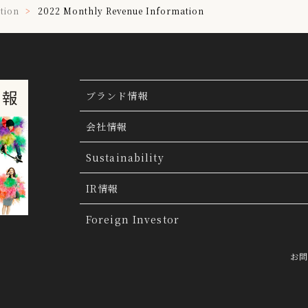
tion
2022 Monthly Revenue Information
ブランド情報
ブランド検索
会社情報
ブランドトピックス
TSI トピックス
Sustainability
「ファッションの力を信じよう」
THE MOV
会社概要
IR情報
会社沿革
IR情報
Foreign Investor
グループ会社
IR トピックス
お
経営理念
IRライブラリー