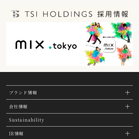
ブランド情報
ブランド検索
会社情報
ブランドトピックス
TSI トピックス
Sustainability
「ファッションの力を信じよう」
会社概要
IR情報
THE MOVIE