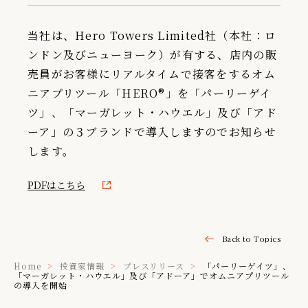
IR情報
当社は、Hero Towers Limited社（本社：ロ
TSIトピックス
ンドン及びニューヨーク）が有する、店内の販
売員がお客様にリアルタイムで接客をするオム
Foreign Investor
ニアプリツール「HERO®」を「パーリーゲイ
採用情報
ツ」、「マーガレット・ハウエル」及び「アド
お問い合わせ
ーア」の３ブランドで導入しますのでお知らせ
します。
PDFはこちら
Back to Topics
Home
投資家情報
プレスリリース
「パーリーゲイツ」、
「マーガレット・ハウエル」及び「アドーア」でオムニアプリツール
の導入を開始