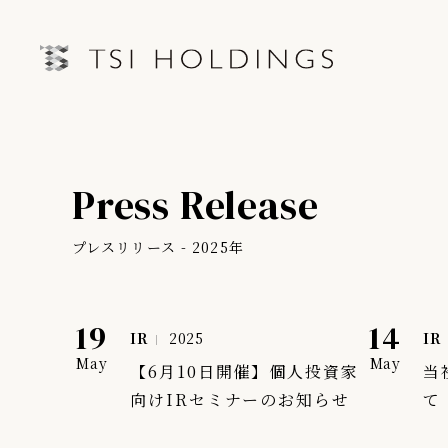
IRトップページ
Information
Press Release
Brand
IRライブラリー
経営情
Brand News
プレスリリース - 2025年
連結業績ハイライト
中期経営
Our Purpose
決算短信
第三者IR
19
14
IR
2025
IR
Sustainability
決算説明会資料
月次売上
May
May
【6月10日開催】個人投資家
当
有価証券報告書・四半期報告書
向けIRセミナーのお知らせ
て
プレスリリース
IRカレンダー
会社情報