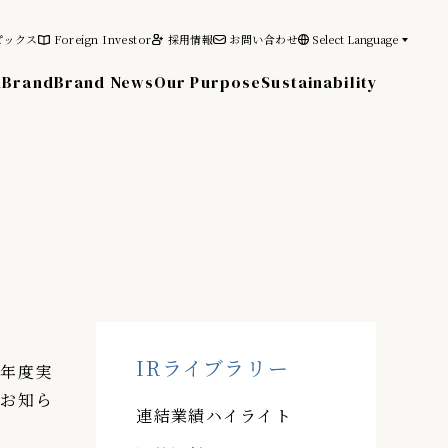
ピックス
Foreign Investor
採用情報
お問い合わせ
Select Language
n
Brand
Brand News
Our Purpose
Sustainability
その他の情報
電子公告
免責事項
IRライブラリー
業年度実
るお知ら
連結業績ハイライト