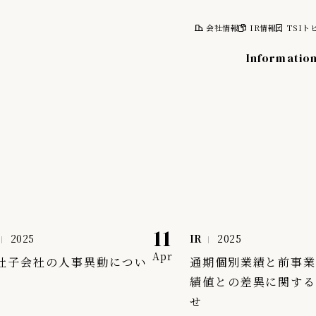
会社情報
IR情報
TSIト
Informatio
報
株式について
計画
株式情報
レポート
株主総会
11
2025
IR
2025
情報
株主優待制度
Apr
社子会社の人事異動につい
通期個別業績と前事
株主向け資料
績値との差異に関す
せ