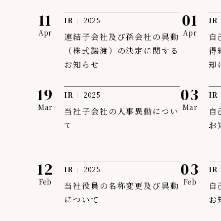
11
01
IR情報
IR
2025
IR
Apr
Apr
TSIトピックス
連結子会社及び孫会社の異動
自
（株式譲渡）の決定に関する
得
Foreign Investor
お知らせ
却
採用情報
19
03
お問い合わせ
IR
2025
IR
Mar
Mar
当社子会社の人事異動につい
自
て
お
12
03
IR
2025
IR
Feb
Feb
当社役員の名称変更及び異動
自
について
お