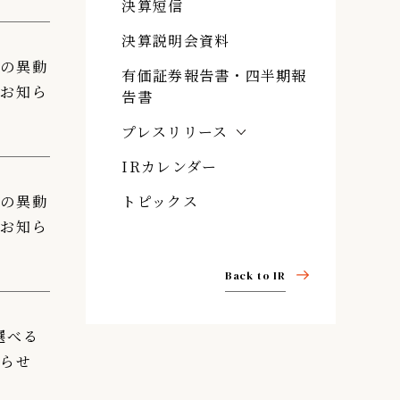
決算短信
決算説明会資料
）の異動
有価証券報告書・四半期報
るお知ら
告書
プレスリリース
IRカレンダー
）の異動
トピックス
るお知ら
Back to IR
選べる
知らせ