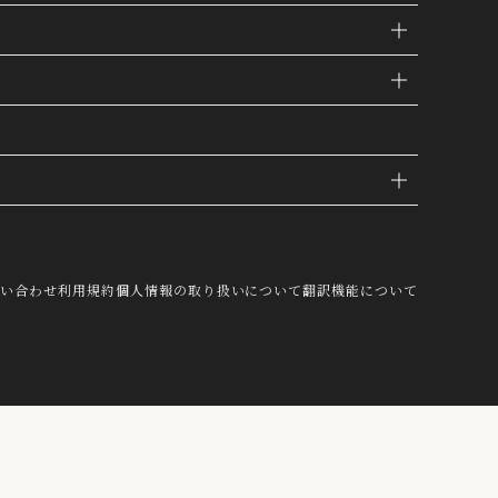
IE
問い合わせ
利用規約
個人情報の取り扱いについて
翻訳機能について
し、これを第三者が有するお客様の個人
結び付けたうえで、当社マーケティング
OK