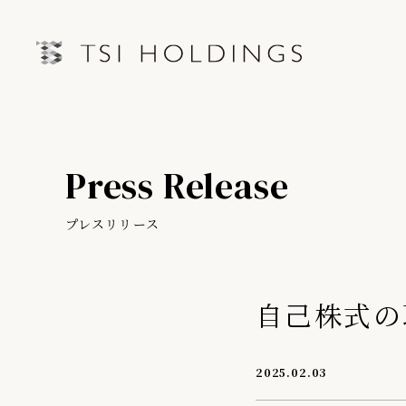
IRトップページ
Information
Press Release
Brand
IRライブラリー
経営情
Brand News
プレスリリース
連結業績ハイライト
中期経営
Our Purpose
決算短信
第三者IR
自己株式の
Sustainability
決算説明会資料
月次売上
有価証券報告書・四半期報告書
プレスリリース
2025.02.03
IRカレンダー
会社情報