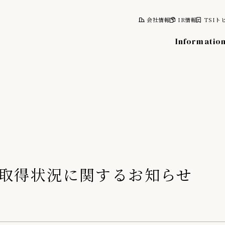
会社情報
IR情報
TSIト
Informatio
報
株式について
計画
株式情報
レポート
株主総会
取得状況に関するお知らせ
情報
株主優待制度
株主向け資料