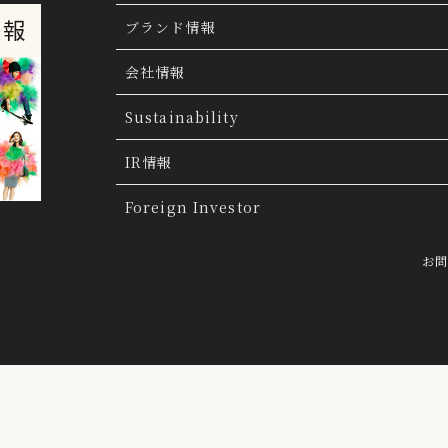
ブランド情報
ブランド検索
会社情報
ブランドトピックス
TSI トピックス
Sustainability
「ファッションの力を信じよう」
THE MOV
会社概要
IR情報
会社沿革
IR情報
Foreign Investor
グループ会社
IR トピックス
お
経営理念
IRライブラリー
トップメッセージ
連結業績ハイライト
採用情報
決算短信
らクッキーにより収集されたウェブの閲覧履歴及びその分析結果を取得
前提で、当該第三者に提供するとともに、当社自ら有する個人データと
決算説明会資料