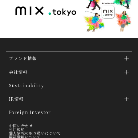
ブランド情報
ブランド検索
会社情報
ブランドトピックス
TSI トピックス
Sustainability
「ファッションの力を信じよう」
会社概要
IR情報
THE MOVIE
会社沿革
IR情報
Foreign Investor
グループ会社
IR トピックス
お問い合わせ
利用規約
個人情報の取り扱いについて
経営理念
翻訳機能について
IRライブラリー