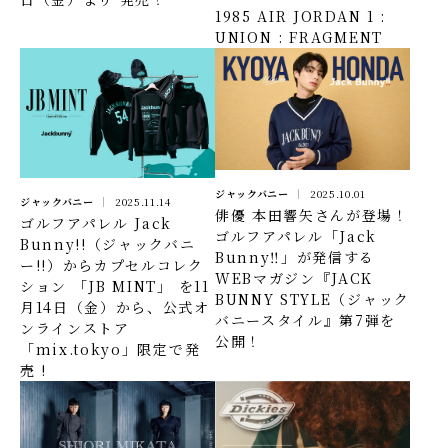
1985 AIR JORDAN 1 :
UNION : FRAGMENT
ジャックバニー
2025.10.01
ジャックバニー
2025.11.14
俳優 本田響矢さんが登場！
ゴルフアパレル Jack
ゴルフアパレル「Jack
Bunny!!（ジャックバニ
Bunny‼」が発信する
ー!!）からカプセルコレク
WEBマガジン『JACK
ション 「JB MINT」 を11
BUNNY STYLE（ジャック
月14日（金）から、公式オ
バニースタイル』第7弾を
ンラインストア
公開！
「mix.tokyo」限定で発
売 !