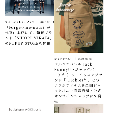
フォーゲットミーノッツ
2025.03.14
「Forget-me-nots」が
代官山本店にて、新鋭ブラ
ンド「SHIORI MIKATA」
のPOPUP STOREを開催
ジャックバニー
2025.03.08
ゴルフアパレル Jack
Bunny!!（ジャックバニ
ー）から ワークウェアブラ
ンド「 Dickies® 」との
コラボアイテムを全国ジャ
ックバニー直営店舗・公式
オンラインショップにて発
売！