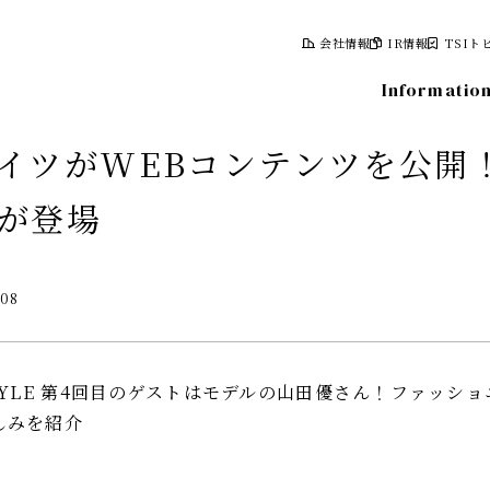
会社情報
IR情報
TSIト
Informatio
イツがWEBコンテンツを公開
が登場
報
株式について
.08
計画
株式情報
レポート
株主総会
情報
株主優待制度
S STYLE 第4回目のゲストはモデルの山田優さん！ファッ
株主向け資料
しみを紹介