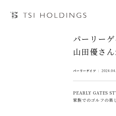
IRトップページ
パーリーゲ
Information
山田優さん
Brand
IRライブラリー
経営情
Brand News
パーリーゲイツ
2024.04
連結業績ハイライト
中期経営
Our Purpose
決算短信
第三者IR
Sustainability
決算説明会資料
月次売上
PEARLY GATE
有価証券報告書・四半期報告書
家族でのゴルフの楽
プレスリリース
IRカレンダー
会社情報