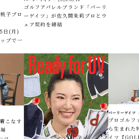
ゴルフアパレルブランド「パーリ
田桃子プロ
ーゲイツ」が佐久間朱莉プロとウ
D
ェア契約を締結
5日(月)
ョップで一
パーリーゲイツ
プロゴルフ
着こなす
ら生まれた
登場
イツ【GOL
ンツ