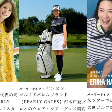
パーリーゲイツ
2026.07.01
本代表の阿
ゴルフアパレルブランド
パーリーゲイツ
米ツアーで
RLY
【PEARLY GATES】が木戸愛プ
の夏ゴルフ
ルフスタ
ロとのウェア・ツアーグッズ契約