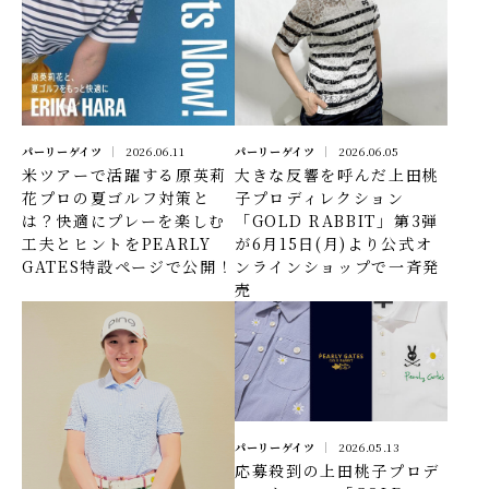
パーリーゲイツ
2026.06.11
パーリーゲイツ
2026.06.05
米ツアーで活躍する原英莉
大きな反響を呼んだ上田桃
花プロの夏ゴルフ対策と
子プロディレクション
は？快適にプレーを楽しむ
「GOLD RABBIT」第3弾
工夫とヒントをPEARLY
が6月15日(月)より公式オ
GATES特設ページで公開！
ンラインショップで一斉発
売
パーリーゲイツ
2026.05.13
応募殺到の上田桃子プロデ