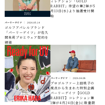
ィレクション「GOLD
RABBIT」待望の第2弾が5
月13日(水)より抽選受付開
始
パーリーゲイツ
2026.05.14
ゴルフアパレルブランド
「パーリーゲイツ」が佐久
間朱莉プロとウェア契約を
締結
パーリーゲイツ
2026.04.08
プロゴルファー上田桃子の
視点から生まれた特別企画
パーリーゲイツ【GOLD
RABBIT】コレクション第
1弾が4月24日(金)に数量限