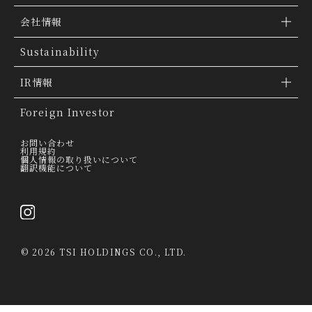
ブランド検索
会社情報
ブランドトピックス
TSI トピックス
Sustainability
「ファッションの力を信じよう」
会社概要
IR情報
THE MOVIE
会社沿革
IR情報
Foreign Investor
グループ会社
IR トピックス
お問い合わせ
利用規約
個人情報の取り扱いについて
経営理念
翻訳機能について
IRライブラリー
トップメッセージ
連結業績ハイライト
採用情報
決算短信
©
2026 TSI HOLDINGS CO., LTD.
決算説明会資料
有価証券報告書・四半期報告書
IRカレンダー