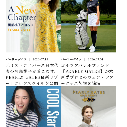
パーリーゲイツ
2026.07.13
パーリーゲイツ
2026.07.01
元ミス・ユニバース日本代
ゴルフアパレルブランド
表の阿部桃子が着こなす、
【PEARLY GATES】が木
PEARLY GATES最新リゾ
戸愛プロとのウェア・ツア
ートゴルフスタイルを公開
ーグッズ契約を締結