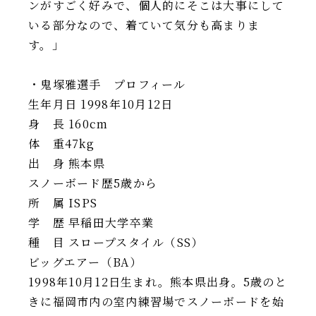
ンがすごく好みで、個人的にそこは大事にして
いる部分なので、着ていて気分も高まりま
す。」
・鬼塚雅選手 プロフィール
生年月日 1998年10月12日
身 長 160cm
体 重47kg
出 身 熊本県
スノーボード歴5歳から
所 属 ISPS
学 歴 早稲田大学卒業
種 目 スロープスタイル（SS）
ビッグエアー（BA）
1998年10月12日生まれ。熊本県出身。5歳のと
きに福岡市内の室内練習場でスノーボードを始