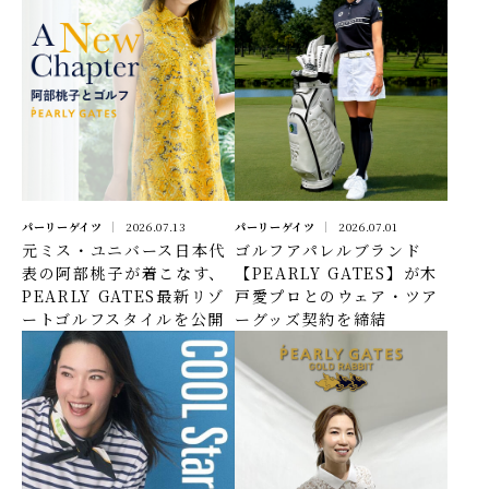
パーリーゲイツ
2026.07.13
パーリーゲイツ
2026.07.01
元ミス・ユニバース日本代
ゴルフアパレルブランド
表の阿部桃子が着こなす、
【PEARLY GATES】が木
PEARLY GATES最新リゾ
戸愛プロとのウェア・ツア
ートゴルフスタイルを公開
ーグッズ契約を締結