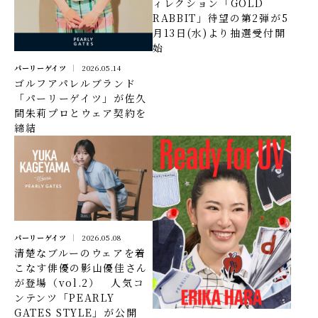
ィレクション「GOLD
RABBIT」待望の第2弾が5
月13日(水)より抽選受付開
始
パーリーゲイツ
2026.05.14
ゴルフアパレルブランド
「パーリーゲイツ」が佐久
間朱莉プロとウェア契約を
締結
パーリーゲイツ
2026.05.08
清楚なブルーのウェアを着
こなす俳優の影山優佳さん
が登場（vol.2） 人気コ
ンテンツ「PEARLY
GATES STYLE」が公開