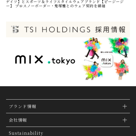
ゲイツ】とスポーツ＆ライフスタイルウェアブランド【ピージージ
ー】 プロスノーボーダー・鬼塚雅とのウェア契約を締結
ブランド情報
ブランド検索
会社情報
ブランドトピックス
TSI トピックス
Sustainability