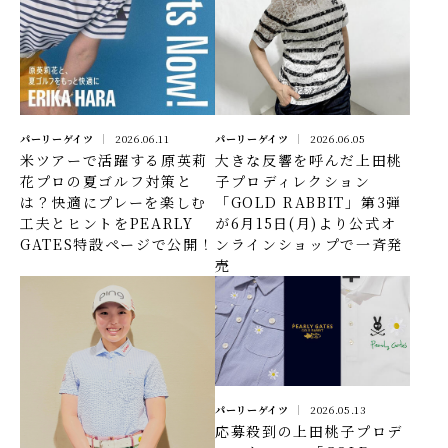
パーリーゲイツ
2026.06.11
パーリーゲイツ
2026.06.05
米ツアーで活躍する原英莉
大きな反響を呼んだ上田桃
花プロの夏ゴルフ対策と
子プロディレクション
は？快適にプレーを楽しむ
「GOLD RABBIT」第3弾
工夫とヒントをPEARLY
が6月15日(月)より公式オ
GATES特設ページで公開！
ンラインショップで一斉発
売
パーリーゲイツ
2026.05.13
応募殺到の上田桃子プロデ