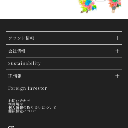
ブランド情報
ブランド検索
会社情報
ブランドトピックス
TSI トピックス
Sustainability
「ファッションの力を信じよう」
会社概要
IR情報
THE MOVIE
会社沿革
IR情報
Foreign Investor
グループ会社
IR トピックス
お問い合わせ
利用規約
個人情報の取り扱いについて
経営理念
翻訳機能について
IRライブラリー
トップメッセージ
連結業績ハイライト