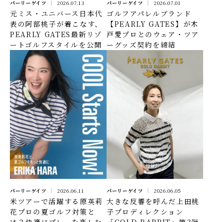
パーリーゲイツ
2026.07.13
パーリーゲイツ
2026.07.01
元ミス・ユニバース日本代
ゴルフアパレルブランド
表の阿部桃子が着こなす、
【PEARLY GATES】が木
PEARLY GATES最新リゾ
戸愛プロとのウェア・ツア
ートゴルフスタイルを公開
ーグッズ契約を締結
パーリーゲイツ
2026.06.11
パーリーゲイツ
2026.06.05
米ツアーで活躍する原英莉
大きな反響を呼んだ上田桃
花プロの夏ゴルフ対策と
子プロディレクション
は？快適にプレーを楽しむ
「GOLD RABBIT」第3弾