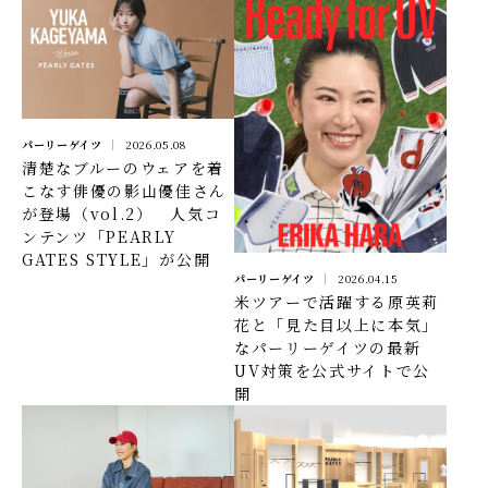
パーリーゲイツ
2026.05.08
清楚なブルーのウェアを着
こなす俳優の影山優佳さん
が登場（vol.2） 人気コ
ンテンツ「PEARLY
GATES STYLE」が公開
パーリーゲイツ
2026.04.15
米ツアーで活躍する原英莉
花と「見た目以上に本気」
なパーリーゲイツの最新
UV対策を公式サイトで公
開