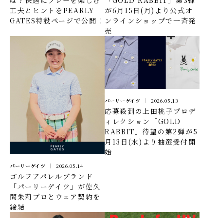
工夫とヒントをPEARLY
が6月15日(月)より公式オ
GATES特設ページで公開！
ンラインショップで一斉発
売
パーリーゲイツ
2026.05.13
応募殺到の上田桃子プロデ
ィレクション「GOLD
RABBIT」待望の第2弾が5
月13日(水)より抽選受付開
始
パーリーゲイツ
2026.05.14
ゴルフアパレルブランド
「パーリーゲイツ」が佐久
間朱莉プロとウェア契約を
締結