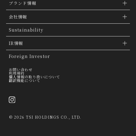
ブランド情報
ブランド検索
会社情報
ブランドトピックス
TSI トピックス
Sustainability
「ファッションの力を信じよう」
会社概要
IR情報
THE MOVIE
会社沿革
IR情報
Foreign Investor
グループ会社
IR トピックス
お問い合わせ
利用規約
個人情報の取り扱いについて
経営理念
翻訳機能について
IRライブラリー
トップメッセージ
連結業績ハイライト
採用情報
決算短信
©
2026 TSI HOLDINGS CO., LTD.
決算説明会資料
有価証券報告書・四半期報告書