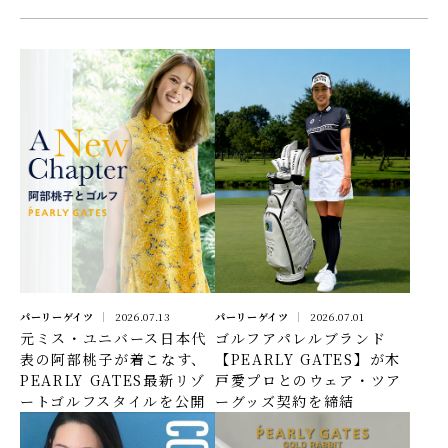
パーリーゲイツ
2026.07.13
パーリーゲイツ
2026.07.01
元ミス・ユニバース日本代
ゴルフアパレルブランド
表の阿部桃子が着こなす、
【PEARLY GATES】が木
PEARLY GATES最新リゾ
戸愛プロとのウェア・ツア
ートゴルフスタイルを公開
ーグッズ契約を締結