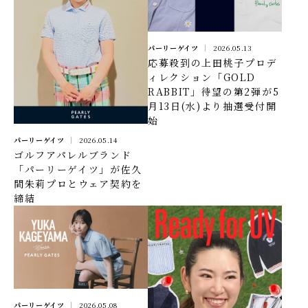
パーリーゲイツ
2026.05.13
応募殺到の上田桃子プロデ
ィレクション「GOLD
RABBIT」待望の第2弾が5
月13日(水)より抽選受付開
始
パーリーゲイツ
2026.05.14
ゴルフアパレルブランド
「パーリーゲイツ」が佐久
間朱莉プロとウェア契約を
締結
パーリーゲイツ
2026.05.08