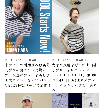
パーリーゲイツ
2026.06.11
パーリーゲイツ
2026.06.05
米ツアーで活躍する原英莉
大きな反響を呼んだ上田桃
花プロの夏ゴルフ対策と
子プロディレクション
は？快適にプレーを楽しむ
「GOLD RABBIT」第3弾
工夫とヒントをPEARLY
が6月15日(月)より公式オ
GATES特設ページで公開！
ンラインショップで一斉発
売