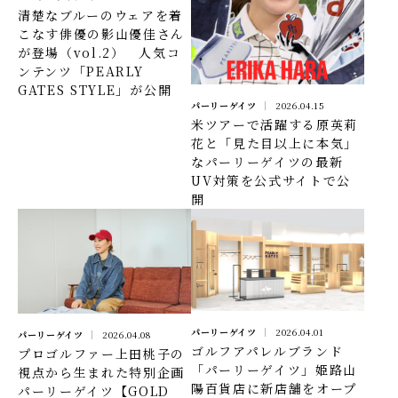
清楚なブルーのウェアを着
こなす俳優の影山優佳さん
が登場（vol.2） 人気コ
ンテンツ「PEARLY
GATES STYLE」が公開
パーリーゲイツ
2026.04.15
米ツアーで活躍する原英莉
花と「見た目以上に本気」
なパーリーゲイツの最新
UV対策を公式サイトで公
開
パーリーゲイツ
2026.04.01
パーリーゲイツ
2026.04.08
ゴルフアパレルブランド
プロゴルファー上田桃子の
「パーリーゲイツ」姫路山
視点から生まれた特別企画
陽百貨店に新店舗をオープ
パーリーゲイツ【GOLD