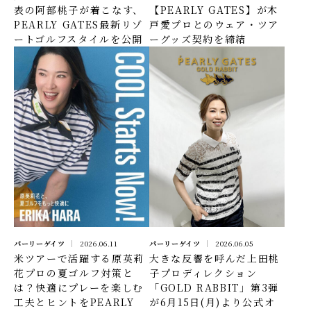
表の阿部桃子が着こなす、
【PEARLY GATES】が木
PEARLY GATES最新リゾ
戸愛プロとのウェア・ツア
ートゴルフスタイルを公開
ーグッズ契約を締結
パーリーゲイツ
2026.06.11
パーリーゲイツ
2026.06.05
米ツアーで活躍する原英莉
大きな反響を呼んだ上田桃
花プロの夏ゴルフ対策と
子プロディレクション
は？快適にプレーを楽しむ
「GOLD RABBIT」第3弾
工夫とヒントをPEARLY
が6月15日(月)より公式オ