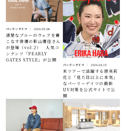
パーリーゲイツ
2026.05.08
清楚なブルーのウェアを着
こなす俳優の影山優佳さん
が登場（vol.2） 人気コ
ンテンツ「PEARLY
GATES STYLE」が公開
パーリーゲイツ
2026.04.15
米ツアーで活躍する原英莉
花と「見た目以上に本気」
なパーリーゲイツの最新
UV対策を公式サイトで公
開