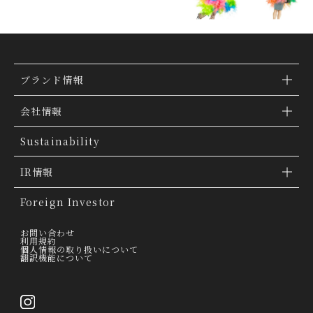
ブランド情報
ブランド検索
会社情報
ブランドトピックス
TSI トピックス
Sustainability
「ファッションの力を信じよう」
会社概要
IR情報
THE MOVIE
会社沿革
IR情報
Foreign Investor
グループ会社
IR トピックス
お問い合わせ
利用規約
個人情報の取り扱いについて
経営理念
翻訳機能について
IRライブラリー
トップメッセージ
連結業績ハイライト
採用情報