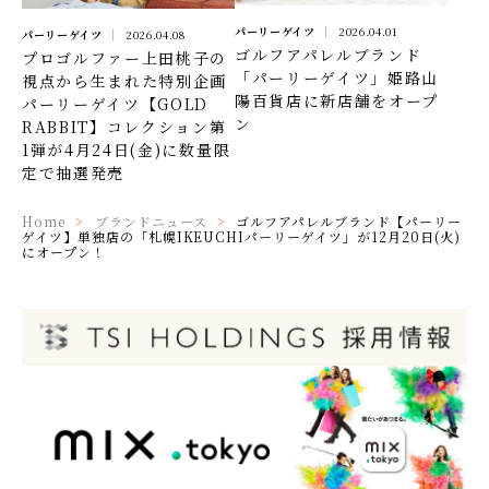
パーリーゲイツ
2026.04.01
パーリーゲイツ
2026.04.08
ゴルフアパレルブランド
プロゴルファー上田桃子の
「パーリーゲイツ」姫路山
視点から生まれた特別企画
陽百貨店に新店舗をオープ
パーリーゲイツ【GOLD
ン
RABBIT】コレクション第
1弾が4月24日(金)に数量限
定で抽選発売
Home
ブランドニュース
ゴルフアパレルブランド【パーリー
ゲイツ】単独店の「札幌IKEUCHIパーリーゲイツ」が12月20日(火)
にオープン！