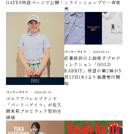
GATES特設ページで公開！
ンラインショップで一斉発
売
パーリーゲイツ
2026.05.13
応募殺到の上田桃子プロデ
ィレクション「GOLD
RABBIT」待望の第2弾が5
月13日(水)より抽選受付開
始
パーリーゲイツ
2026.05.14
ゴルフアパレルブランド
「パーリーゲイツ」が佐久
間朱莉プロとウェア契約を
締結