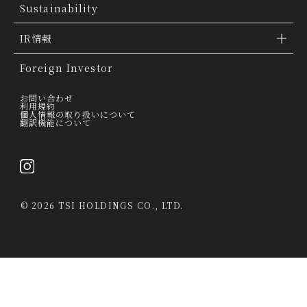
ブランドトピックス
TSI トピックス
Sustainability
「ファッションの力を信じよう」
会社概要
IR情報
THE MOVIE
会社沿革
IR情報
Foreign Investor
グループ会社
IR トピックス
お問い合わせ
利用規約
個人情報の取り扱いについて
経営理念
翻訳機能について
IRライブラリー
トップメッセージ
連結業績ハイライト
採用情報
決算短信
©
2026 TSI HOLDINGS CO., LTD.
決算説明会資料
有価証券報告書・四半期報告書
IRカレンダー
当社は、第三者が運営するデータマネジメントプラットフォームからクッキー
により収集されたウェブの閲覧履歴及びその分析結果を取得し、これを第三者
経営情報
が有するお客様の個人データを結び付けたうえで広告等のマーケティング活動