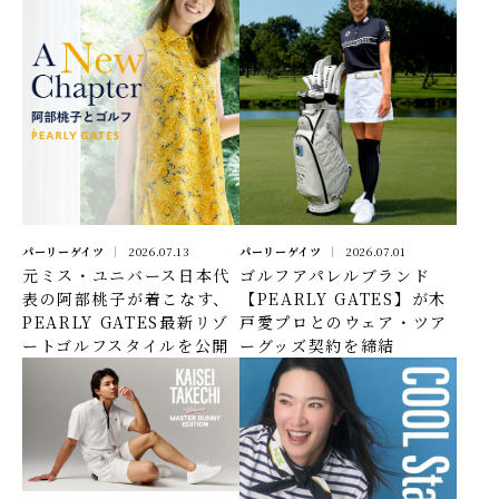
パーリーゲイツ
2026.07.13
パーリーゲイツ
2026.07.01
元ミス・ユニバース日本代
ゴルフアパレルブランド
表の阿部桃子が着こなす、
【PEARLY GATES】が木
PEARLY GATES最新リゾ
戸愛プロとのウェア・ツア
ートゴルフスタイルを公開
ーグッズ契約を締結