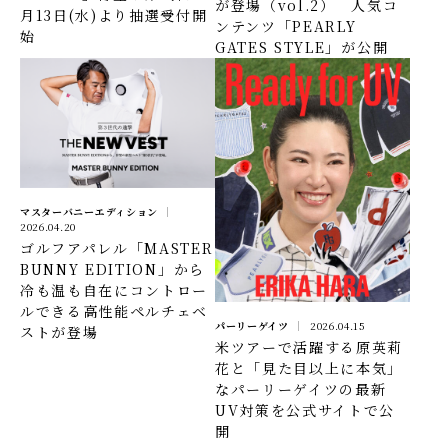
が登場（vol.2） 人気コ
月13日(水)より抽選受付開
ンテンツ「PEARLY
始
GATES STYLE」が公開
マスターバニーエディション
2026.04.20
ゴルフアパレル「MASTER
BUNNY EDITION」から
冷も温も自在にコントロー
ルできる高性能ペルチェベ
パーリーゲイツ
2026.04.15
ストが登場
米ツアーで活躍する原英莉
花と「見た目以上に本気」
なパーリーゲイツの最新
UV対策を公式サイトで公
開