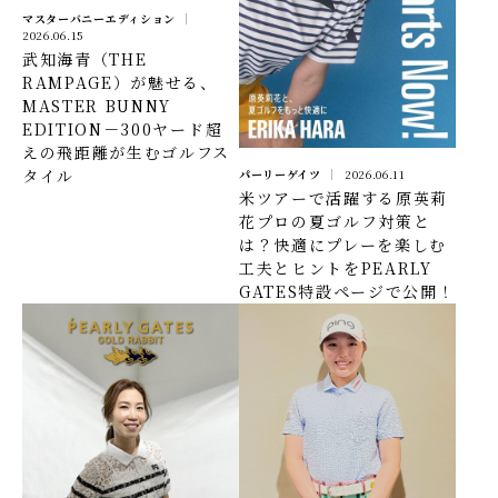
マスターバニーエディション
2026.06.15
武知海青（THE
RAMPAGE）が魅せる、
MASTER BUNNY
EDITION－300ヤード超
えの飛距離が生むゴルフス
タイル
パーリーゲイツ
2026.06.11
米ツアーで活躍する原英莉
花プロの夏ゴルフ対策と
は？快適にプレーを楽しむ
工夫とヒントをPEARLY
GATES特設ページで公開！