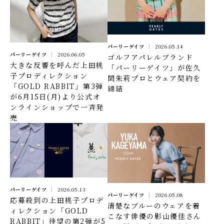
パーリーゲイツ
2026.05.14
パーリーゲイツ
2026.06.05
ゴルフアパレルブランド
大きな反響を呼んだ上田桃
「パーリーゲイツ」が佐久
子プロディレクション
間朱莉プロとウェア契約を
「GOLD RABBIT」第3弾
締結
が6月15日(月)より公式オ
ンラインショップで一斉発
売
パーリーゲイツ
2026.05.13
パーリーゲイツ
2026.05.08
応募殺到の上田桃子プロデ
清楚なブルーのウェアを着
ィレクション「GOLD
こなす俳優の影山優佳さん
RABBIT」待望の第2弾が5