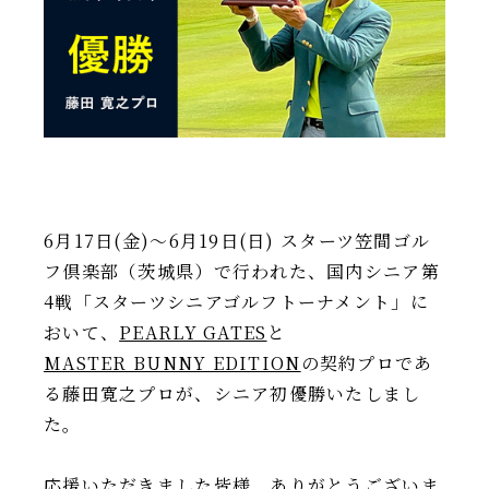
IR情報
TSIトピックス
Foreign Investor
採用情報
お問い合わせ
6月17日(金)～6月19日(日) スターツ笠間ゴル
フ倶楽部（茨城県）で行われた、国内シニア第
4戦「スターツシニアゴルフトーナメント」に
おいて、
PEARLY GATES
と
MASTER BUNNY EDITION
の契約プロであ
る藤田寛之プロが、シニア初優勝いたしまし
た。
応援いただきました皆様、ありがとうございま