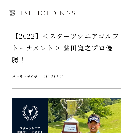
【2022】＜スターツシニアゴルフ
Information
トーナメント＞ 藤田寛之プロ優
Brand
勝！
Brand News
パーリーゲイツ
2022.06.21
Our Purpose
Sustainability
会社情報