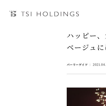
IRトップページ
ハッピー、
Information
ベージュに
Brand
IRライブラリー
経営情
Brand News
パーリーゲイツ
2021.04
連結業績ハイライト
中期経営
Our Purpose
決算短信
第三者IR
Sustainability
決算説明会資料
月次売上
有価証券報告書・四半期報告書
プレスリリース
IRカレンダー
会社情報