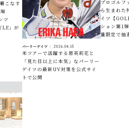
プロゴルフ
着こなす
ら生まれた
登場
イツ【GOL
ンツ
ション第1弾
TYLE」が
量限定で抽
パーリーゲイツ
2026.04.15
米ツアーで活躍する原英莉花と
「見た目以上に本気」なパーリー
ゲイツの最新UV対策を公式サイ
トで公開