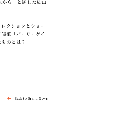
れから」と題した動画
コレクションとショー
井昭征「パーリーゲイ
たものとは？
Back to Brand News