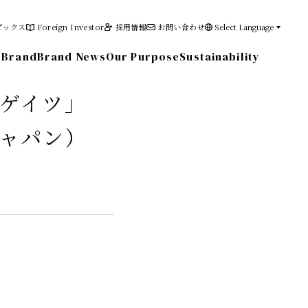
ピックス
Foreign Investor
採用情報
お問い合わせ
Select Language
n
Brand
Brand News
Our Purpose
Sustainability
ゲイツ」
ャパン）
その他の情報
電子公告
免責事項