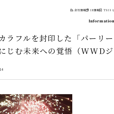
会社情報
IR情報
TSIト
Informatio
カラフルを封印した「パーリー
にじむ未来への覚悟（WWDジ
報
株式について
.14
計画
株式情報
レポート
株主総会
情報
株主優待制度
株主向け資料