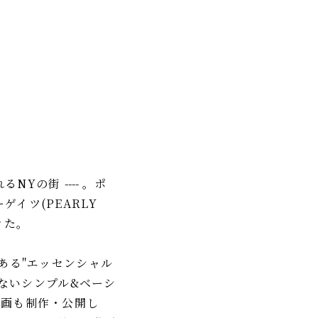
れるNYの街
----
。ポ
イツ(PEARLY
きた。
ある"エッセンシャル
もないシンプル&ベーシ
動画も制作・公開し