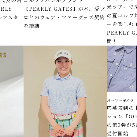
本代表の阿
ゴルフアパレルブランド
米ツアーで
RLY
【PEARLY GATES】が木戸愛プ
の夏ゴルフ
ルフスタ
ロとのウェア・ツアーグッズ契約
ーを楽しむ
を締結
PEARLY
開！
パーリーゲイツ
応募殺到の
ション「GO
の第2弾が5
受付開始