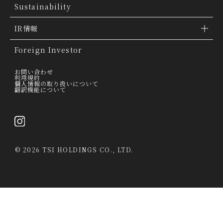
ブランドトピックス
TSI トピックス
Sustainability
「ファッションの力を信じよう」
会社概要
IR情報
THE MOVIE
会社沿革
IR情報
Foreign Investor
グループ会社
IR トピックス
お問い合わせ
利用規約
個人情報の取り扱いについて
経営理念
翻訳機能について
IRライブラリー
トップメッセージ
連結業績ハイライト
採用情報
決算短信
©
2026 TSI HOLDINGS CO., LTD.
決算説明会資料
有価証券報告書・四半期報告書
IRカレンダー
当社は、第三者が運営するデータマネジメントプラットフォームからクッキー
により収集されたウェブの閲覧履歴及びその分析結果を取得し、これを第三者
経営情報
が有するお客様の個人データを結び付けたうえで広告等のマーケティング活動