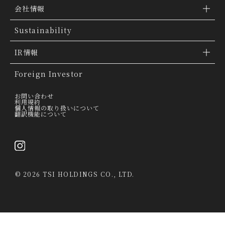
ブランド検索
会社情報
ブランドトピックス
TSI トピックス
Sustainability
「ファッションの力を信じよう」
会社概要
IR情報
THE MOVIE
会社沿革
IR情報
Foreign Investor
グループ会社
IR トピックス
お問い合わせ
利用規約
個人情報の取り扱いについて
経営理念
翻訳機能について
IRライブラリー
トップメッセージ
連結業績ハイライト
採用情報
決算短信
©
2026 TSI HOLDINGS CO., LTD.
決算説明会資料
有価証券報告書・四半期報告書
IRカレンダー
当社は、第三者が運営するデータマネジメントプラットフォームからクッキー