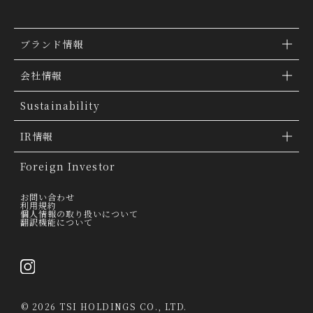
ブランド情報
ブランド検索
会社情報
ブランドトピックス
TSI トピックス
Sustainability
「ファッションの力を信じよう」
会社概要
IR情報
THE MOVIE
会社沿革
IR情報
Foreign Investor
グループ会社
IR トピックス
お問い合わせ
利用規約
個人情報の取り扱いについて
経営理念
翻訳機能について
IRライブラリー
トップメッセージ
連結業績ハイライト
採用情報
決算短信
©
2026 TSI HOLDINGS CO., LTD.
決算説明会資料