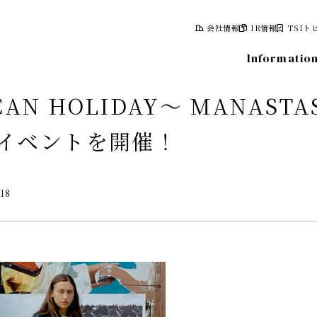
会社情報
IR情報
TSIト
Informatio
CAN HOLIDAY～ MANAST
イベントを開催！
報
株式について
.18
計画
株式情報
レポート
株主総会
情報
株主優待制度
株主向け資料