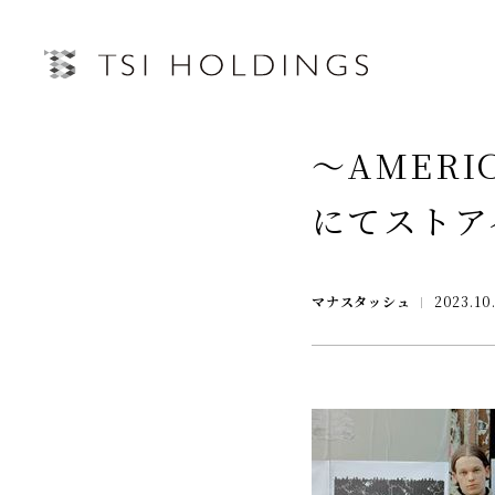
IRトップページ
～AMERI
Information
にてストア
Brand
IRライブラリー
経営情
Brand News
マナスタッシュ
2023.10
連結業績ハイライト
中期経営
Our Purpose
決算短信
第三者IR
Sustainability
決算説明会資料
月次売上
有価証券報告書・四半期報告書
プレスリリース
IRカレンダー
会社情報