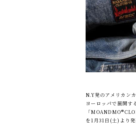
IR情報
TSIトピックス
Foreign Investor
採用情報
お問い合わせ
N.Y発のアメリカン
ヨーロッパで展開す
「MOANDMO®C
を1月31日(土)より