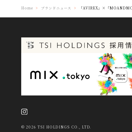
Home
ブランドニュース
「AVIREX」×「MOANDM
©
2026 TSI HOLDINGS CO., LTD.