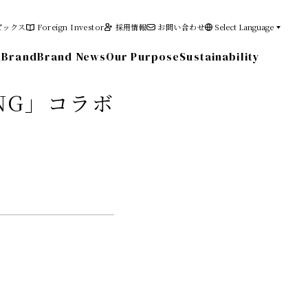
ピックス
Foreign Investor
採用情報
お問い合わせ
Select Language
n
Brand
Brand News
Our Purpose
Sustainability
ING」コラボ
その他の情報
電子公告
免責事項