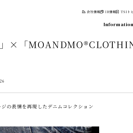
会社情報
IR情報
TSIト
Informatio
X」×「MOANDMO®CLOTH
！
報
株式について
.26
計画
株式情報
レポート
株主総会
情報
株主優待制度
ージの表情を再現したデニムコレクション
株主向け資料