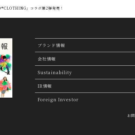
O®CLOTHING」コラボ第2弾発売！
ブランド情報
ブランド検索
会社情報
ブランドトピックス
TSI トピックス
Sustainability
「ファッションの力を信じよう」
THE MOV
会社概要
IR情報
会社沿革
IR情報
Foreign Investor
グループ会社
IR トピックス
お
経営理念
IRライブラリー