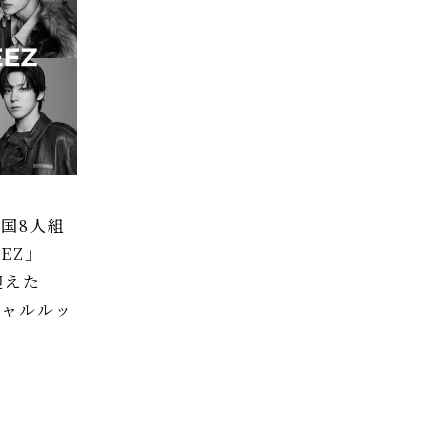
国8人組
EZ」
迎えた
シャルルッ