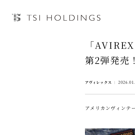
IRトップページ
「AVIRE
Information
第2弾発売
Brand
IRライブラリー
経営情
Brand News
アヴィレックス
2026.01
連結業績ハイライト
中期経営
Our Purpose
決算短信
第三者IR
Sustainability
決算説明会資料
月次売上
アメリカンヴィンテ
有価証券報告書・四半期報告書
プレスリリース
IRカレンダー
会社情報