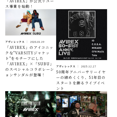
「AVIREX」が公式リユー
ス事業を始動！
アヴィレックス
2026.01.19
「AVIREX」のアイコニッ
クな"VARSITYジャケッ
ト"をモチーフにした
「AVIREX」×「SUBU」
アヴィレックス
2025.12.27
のスペシャルコラボレーシ
50周年アニバーサリーイヤ
ョンサンダルが登場！
ーの締めくくり、51年目の
スタートを飾るライブイベ
ント