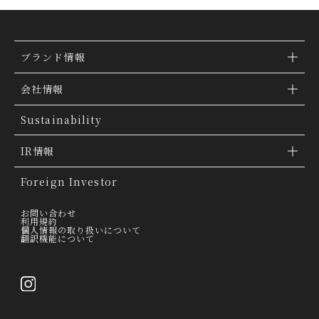
ブランド情報
ブランド検索
会社情報
ブランドトピックス
TSI トピックス
Sustainability
「ファッションの力を信じよう」
会社概要
IR情報
THE MOVIE
会社沿革
IR情報
Foreign Investor
グループ会社
IR トピックス
お問い合わせ
利用規約
個人情報の取り扱いについて
経営理念
翻訳機能について
IRライブラリー
トップメッセージ
連結業績ハイライト
採用情報
決算短信