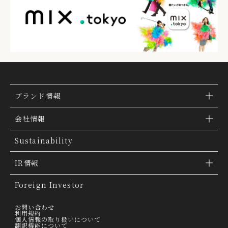
ブランド情報
ブランド検索
会社情報
ブランドトピックス
TSI トピックス
Sustainability
「ファッションの力を信じよう」
会社概要
IR情報
THE MOVIE
会社沿革
IR情報
Foreign Investor
グループ会社
IR トピックス
お問い合わせ
利用規約
個人情報の取り扱いについて
経営理念
翻訳機能について
IRライブラリー