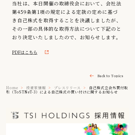
当社は、本日開催の取締役会において、会社法
IR情報
第459条第1項の規定による定款の定めに基づ
き自己株式を取得することを決議しましたが、
TSIトピックス
その一部の具体的な取得方法について下記のと
Foreign Investor
おり決定いたしましたので、お知らせします。
採用情報
PDFはこちら
お問い合わせ
Back to Topics
Home
投資家情報
プレスリリース
自己株式立会外買付取
引（ToSTNeT-3）による自己株式の買い付けに関するお知らせ