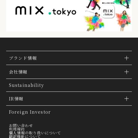
ブランド情報
ブランド検索
会社情報
ブランドトピックス
TSI トピックス
Sustainability
「ファッションの力を信じよう」
会社概要
IR情報
THE MOVIE
会社沿革
IR情報
Foreign Investor
グループ会社
IR トピックス
お問い合わせ
利用規約
個人情報の取り扱いについて
経営理念
翻訳機能について
IRライブラリー