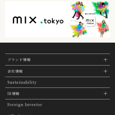
ブランド情報
ブランド検索
会社情報
ブランドトピックス
TSI トピックス
Sustainability
「ファッションの力を信じよう」
会社概要
IR情報
THE MOVIE
会社沿革
IR情報
Foreign Investor
グループ会社
IR トピックス