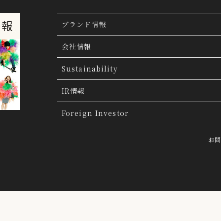
ブランド情報
ブランド検索
会社情報
ブランドトピックス
TSI トピックス
Sustainability
「ファッションの力を信じよう」
THE MOV
会社概要
IR情報
会社沿革
IR情報
Foreign Investor
グループ会社
IR トピックス
お
経営理念
IRライブラリー
トップメッセージ
連結業績ハイライト
採用情報
決算短信
らクッキーにより収集されたウェブの閲覧履歴及びその分析結果を取得
前提で、当該第三者に提供するとともに、当社自ら有する個人データと