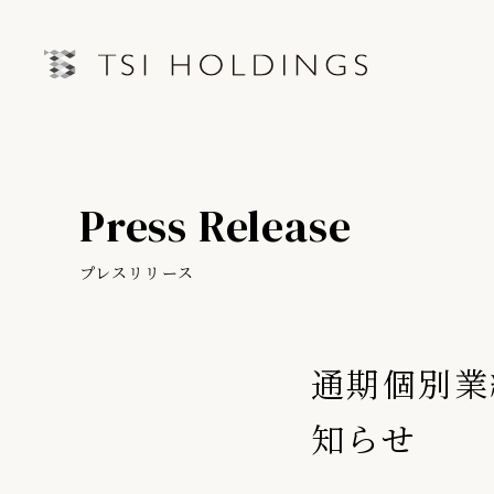
IRトップページ
Information
Press Release
Brand
IRライブラリー
経営情
Brand News
プレスリリース
連結業績ハイライト
中期経営
Our Purpose
決算短信
第三者IR
通期個別業
Sustainability
決算説明会資料
月次売上
有価証券報告書・四半期報告書
知らせ
プレスリリース
IRカレンダー
会社情報