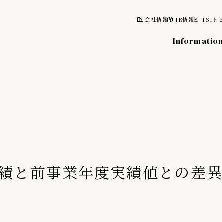
会社情報
IR情報
TSIト
Informatio
報
株式について
計画
株式情報
レポート
株主総会
績と前事業年度実績値との差
情報
株主優待制度
株主向け資料