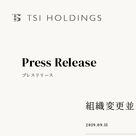
IRトップページ
Information
Press Release
Brand
IRライブラリー
経営情
Brand News
プレスリリース
連結業績ハイライト
中期経営
Our Purpose
決算短信
第三者IR
組織変更並
Sustainability
決算説明会資料
月次売上
有価証券報告書・四半期報告書
プレスリリース
2019.09.11
IRカレンダー
会社情報