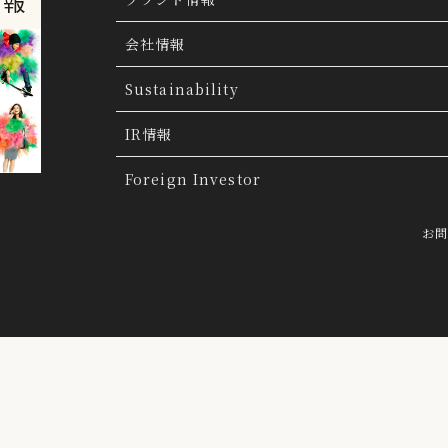
ブランド検索
会社情報
ブランドトピックス
TSI トピックス
Sustainability
「ファッションの力を信じよう」
THE MOV
会社概要
IR情報
会社沿革
IR情報
Foreign Investor
グループ会社
IR トピックス
お
経営理念
IRライブラリー
トップメッセージ
連結業績ハイライト
採用情報
決算短信
らクッキーにより収集されたウェブの閲覧履歴及びその分析結果を取得
前提で、当該第三者に提供するとともに、当社自ら有する個人データと
決算説明会資料
有価証券報告書・四半期報告書