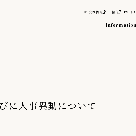
会社情報
IR情報
TSIト
Informatio
報
株式について
計画
株式情報
レポート
株主総会
びに人事異動について
情報
株主優待制度
株主向け資料