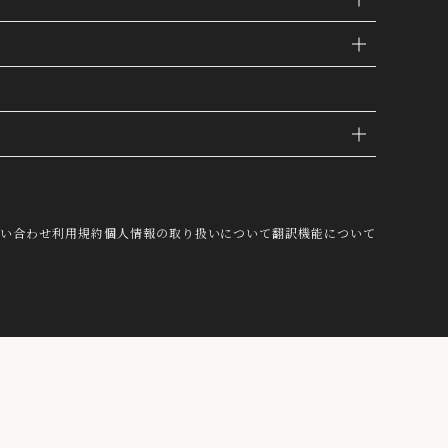
IE
問い合わせ
利用規約
個人情報の取り扱いについて
翻訳機能について
し、これを第三者が有するお客様の個人
結び付けたうえで、当社マーケティング
OK