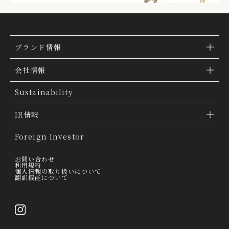
ブランド情報
ブランド検索
会社情報
ブランドトピックス
TSI トピックス
Sustainability
「ファッションの力を信じよう」
会社概要
IR情報
THE MOVIE
会社沿革
IR情報
Foreign Investor
グループ会社
IR トピックス
お問い合わせ
利用規約
個人情報の取り扱いについて
経営理念
翻訳機能について
IRライブラリー
トップメッセージ
連結業績ハイライト
採用情報
決算短信