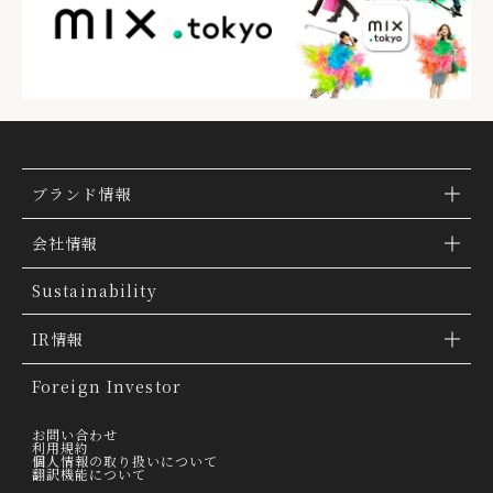
ブランド情報
ブランド検索
会社情報
ブランドトピックス
TSI トピックス
Sustainability
「ファッションの力を信じよう」
会社概要
IR情報
THE MOVIE
会社沿革
IR情報
Foreign Investor
グループ会社
IR トピックス
お問い合わせ
利用規約
個人情報の取り扱いについて
経営理念
翻訳機能について
IRライブラリー