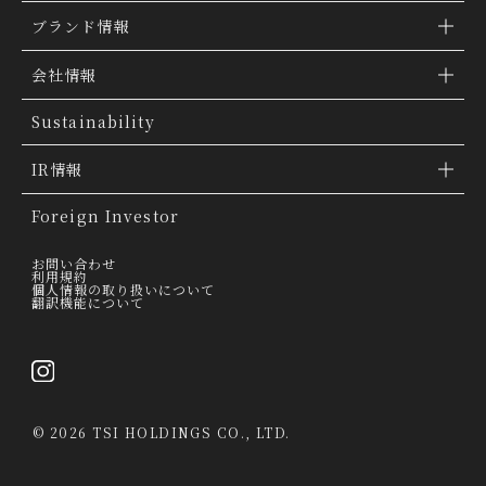
ブランド情報
ブランド検索
会社情報
ブランドトピックス
TSI トピックス
Sustainability
「ファッションの力を信じよう」
会社概要
IR情報
THE MOVIE
会社沿革
IR情報
Foreign Investor
グループ会社
IR トピックス
お問い合わせ
利用規約
個人情報の取り扱いについて
経営理念
翻訳機能について
IRライブラリー
トップメッセージ
連結業績ハイライト
採用情報
決算短信
©
2026 TSI HOLDINGS CO., LTD.
決算説明会資料
有価証券報告書・四半期報告書