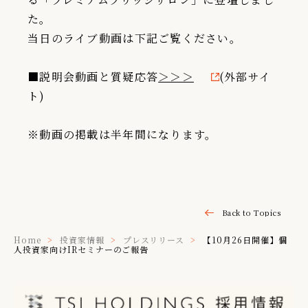
た。
IR情報
当日のライブ動画は下記ご覧ください。
TSIトピックス
Foreign Investor
■説明会動画と質疑応答
＞＞＞
(外部サイ
ト)
採用情報
お問い合わせ
※動画の掲載は半年間になります。
Back to Topics
Home
投資家情報
プレスリリース
【10月26日開催】個
人投資家向けIRセミナーのご報告