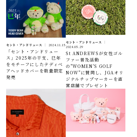
セント・アンドリュース
セント・アンドリュース
2024.11.15
2024.05.29
「セント・アンドリュー
St ANDREWSが女性ゴル
ス」2025年の干支、巳年
ファー普及活動
をモチーフにしたテディベ
の"WOMEN'S GOLF
アヘッドカバーを数量限定
NOW"に賛同し、JGAオリ
発売
ジナルチップマーカーを直
営店舗でプレゼント