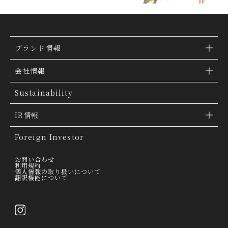
ブランド情報
ブランド検索
会社情報
ブランドトピックス
TSI トピックス
Sustainability
「ファッションの力を信じよう」
会社概要
IR情報
THE MOVIE
会社沿革
IR情報
Foreign Investor
グループ会社
IR トピックス
お問い合わせ
利用規約
個人情報の取り扱いについて
経営理念
翻訳機能について
IRライブラリー
トップメッセージ
連結業績ハイライト
採用情報
決算短信