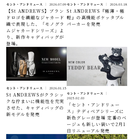
セント・アンドリュース
2026.07.09
セント・アンドリュース
2026.03.18
【St ANDREWS】ブラン
St ANDREWS『極薄・極
ドロゴを繊細なジャカード
軽』の高機能ポケッタブル
織で表現した、「モノグラ
パーカーを発売
ムジャカードシリーズ」よ
り、新作キャディバッグが
登場。
セント・アンドリュース
2026.01.15
セント・アンドリュース
St ANDREWSがクラシッ
2025.02.03
クな佇まいに機能性を充実
「セント・アンドリュー
させた、キャディバッグの
ス」テディベアシリーズに
新モデルを発売
新色グレーが登場 定番のベ
ージュも新しい装いで2月1
日リニューアル発売