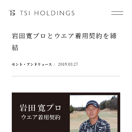
岩田寛プロとウエア着用契約を締
Information
結
Brand
セント・アンドリュース
2019.03.27
Brand News
Our Purpose
Sustainability
会社情報