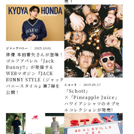
売 !
ジャックバニー
2025.10.01
俳優 本田響矢さんが登場！
ゴルフアパレル「Jack
Bunny‼」が発信する
WEBマガジン『JACK
BUNNY STYLE（ジャック
ショット
2025.05.27
バニースタイル』第7弾を
「Schott」
公開！
×「Pineapple Juice」
ハワイアンシャツのカプセ
ルコレクションが発売!