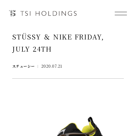
STÜSSY ＆ NIKE FRIDAY,
Information
JULY 24TH
Brand
ステューシー
2020.07.21
Brand News
Our Purpose
Sustainability
会社情報