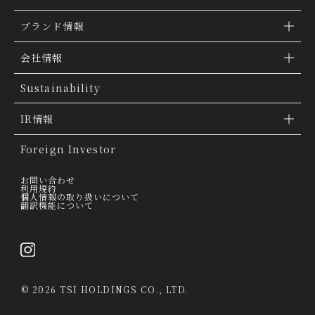
ブランド情報
ブランド検索
会社情報
ブランドトピックス
TSI トピックス
Sustainability
「ファッションの力を信じよう」
会社概要
IR情報
THE MOVIE
会社沿革
IR情報
Foreign Investor
グループ会社
IR トピックス
お問い合わせ
利用規約
個人情報の取り扱いについて
経営理念
翻訳機能について
IRライブラリー
トップメッセージ
連結業績ハイライト
採用情報
決算短信
©
2026 TSI HOLDINGS CO., LTD.
決算説明会資料