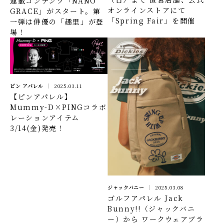
連載コンテンツ「NANO
オンラインストアにて
GRACE」がスタート。第
「Spring Fair」を開催
一弾は俳優の「趣里」が登
場！
ピン アパレル
2025.03.11
【ピンアパレル】
Mummy-D×PINGコラボ
レーションアイテム
3/14(金)発売！
ジャックバニー
2025.03.08
ゴルフアパレル Jack
Bunny!!（ジャックバニ
ー）から ワークウェアブラ