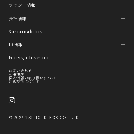
ブランド情報
ブランド検索
会社情報
ブランドトピックス
TSI トピックス
Sustainability
「ファッションの力を信じよう」
会社概要
IR情報
THE MOVIE
会社沿革
IR情報
Foreign Investor
グループ会社
IR トピックス
お問い合わせ
利用規約
個人情報の取り扱いについて
経営理念
翻訳機能について
IRライブラリー
トップメッセージ
連結業績ハイライト
採用情報
決算短信
©
2026 TSI HOLDINGS CO., LTD.
決算説明会資料
有価証券報告書・四半期報告書