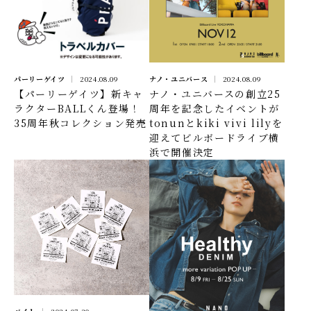
ナノ・ユニバース
2024.08.09
パーリーゲイツ
2024.08.09
ナノ・ユニバースの創立25
【パーリーゲイツ】新キャ
周年を記念したイベントが
ラクターBALLくん登場！
tonunとkiki vivi lilyを
35周年秋コレクション発売
迎えてビルボードライブ横
浜で開催決定