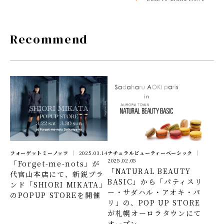
Recommend
フォーゲットミーノッツ
2025.03.14
ナチュラルビューティーベーシック
2025.02.05
「Forget-me-nots」が
「NATURAL BEAUTY
代官山本店にて、新鋭ブラ
BASIC」から「パティスリ
ンド「SHIORI MIKATA」
ー・サダハル・アオキ・パ
のPOPUP STOREを開催
リ」の、POP UP STORE
が札幌オーロラタウンにて
オープン