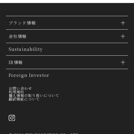
ブランド情報
ブランド検索
会社情報
ブランドトピックス
TSI トピックス
Sustainability
「ファッションの力を信じよう」
会社概要
IR情報
THE MOVIE
会社沿革
IR情報
Foreign Investor
グループ会社
IR トピックス
お問い合わせ
利用規約
個人情報の取り扱いについて
経営理念
翻訳機能について
IRライブラリー
トップメッセージ
連結業績ハイライト
採用情報
決算短信