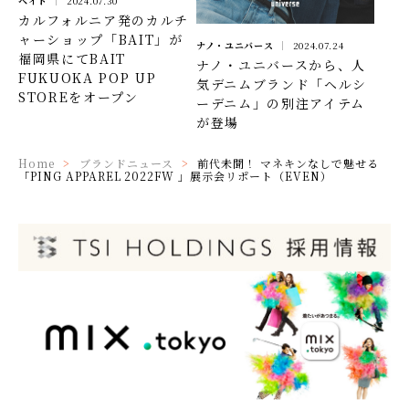
ベイト
2024.07.30
カルフォルニア発のカルチ
ャーショップ「BAIT」が
ナノ・ユニバース
2024.07.24
福岡県にてBAIT
ナノ・ユニバースから、人
FUKUOKA POP UP
気デニムブランド「ヘルシ
STOREをオープン
ーデニム」の別注アイテム
が登場
Home
ブランドニュース
前代未聞！ マネキンなしで魅せる
「PING APPAREL 2022FW 」展示会リポート（EVEN）