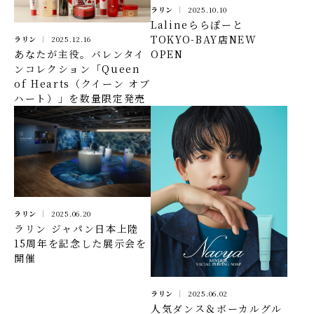
ラリン
2025.10.10
Lalineららぽーと
TOKYO-BAY店NEW
ラリン
2025.12.16
OPEN
あなたが主役。バレンタイ
ンコレクション「Queen
of Hearts（クイーン オブ
ハート）」を数量限定発売
ラリン
2025.06.20
ラリン ジャパン日本上陸
15周年を記念した展示会を
開催
ラリン
2025.06.02
人気ダンス＆ボーカルグル