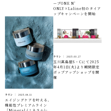
ープONE N'
ONLY×Laline初のタイア
ップキャンペーンを開始
ラリン
2025.03.27
玉川髙島屋S・Cにて2025
年4月1日(火)より期間限定
ポップアップショップを開
催
ラリン
2025.04.11
エイジングケアを叶える、
機能性プレミアムライン
「Mineral.(ミネラル)」