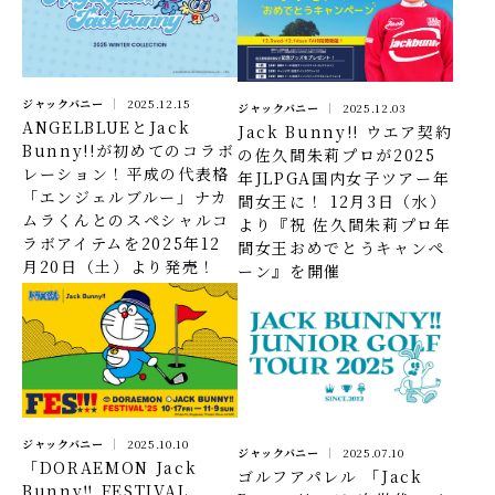
ジャックバニー
2025.12.15
ジャックバニー
2025.12.03
ANGELBLUEとJack
Jack Bunny!! ウエア契約
Bunny!!が初めてのコラボ
の佐久間朱莉プロが2025
レーション！平成の代表格
年JLPGA国内女子ツアー年
「エンジェルブルー」ナカ
間女王に！ 12月3日（水）
ムラくんとのスペシャルコ
より『祝 佐久間朱莉プロ年
ラボアイテムを2025年12
間女王おめでとうキャンペ
月20日（土）より発売！
ーン』を開催
ジャックバニー
2025.10.10
ジャックバニー
2025.07.10
「DORAEMON Jack
ゴルフアパレル 「Jack
Bunny‼ FESTIVAL