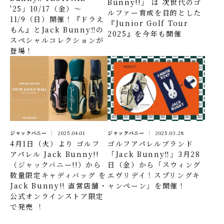
Bunny!!」 は 次世代のゴ
'25」10/17（金）～
ルファー育成を目的とした
11/9（日）開催！『ドラえ
『Junior Golf Tour
もん』とJack Bunny‼の
2025』を今年も開催
スペシャルコレクションが
登場！
ジャックバニー
2025.04.01
ジャックバニー
2025.03.28
4月1日（火）より ゴルフ
ゴルフアパレルブランド
アパレル Jack Bunny!!
「Jack Bunny‼」3月28
（ジャックバニー!!）から
日（金）から「スウィング
数量限定キャディバッグ を
エヴリデイ！スプリングキ
Jack Bunny!! 直営店舗・
ャンペーン」を開催！
公式オンラインストア限定
で発売 ！