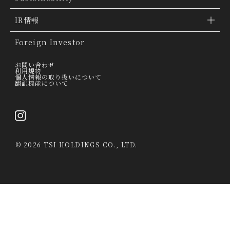
「ファッションの力を信じよう」
会社概要
IR情報
THE MOVIE
会社沿革
IR情報
Foreign Investor
グループ会社
IR トピックス
お問い合わせ
利用規約
個人情報の取り扱いについて
経営理念
翻訳機能について
IRライブラリー
トップメッセージ
連結業績ハイライト
採用情報
決算短信
©
2026 TSI HOLDINGS CO., LTD.
決算説明会資料
有価証券報告書・四半期報告書
IRカレンダー
当社は、第三者が運営するデータマネジメントプラットフォームからクッキー
により収集されたウェブの閲覧履歴及びその分析結果を取得し、これを第三者
経営情報
が有するお客様の個人データを結び付けたうえで広告等のマーケティング活動
に使用する前提で、当該第三者に提供するとともに、当社自ら有する個人デー