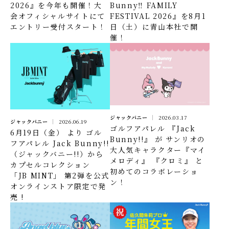
2026』を今年も開催！大
Bunny‼ FAMILY
会オフィシャルサイトにて
FESTIVAL 2026』を8月1
エントリー受付スタート！
日（土）に青山本社で開
催！
ジャックバニー
2026.03.17
ジャックバニー
2026.06.19
ゴルフアパレル 『Jack
6月19日（金） より ゴル
Bunny!!』 が サンリオの
フアパレル Jack Bunny!!
大人気キャラクター『マイ
（ジャックバニー!!）から
メロディ』 『クロミ』 と
カプセルコレクション
初めてのコラボレーショ
「JB MINT」 第2弾を公式
ン！
オンラインストア限定で発
売 !