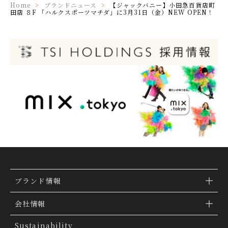
Home
ブランドニュース
【ジャックバニー】小田急百貨店町
田店 ８F 「ハルクスポーツマチダ」に3月31日（金）NEW OPEN！
ブランド情報
ブランド検索
会社情報
ブランドトピックス
TSI トピックス
Sustainability