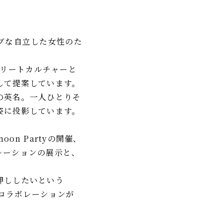
ティブな自立した女性のた
ち、ストリートカルチャーと
して提案しています。
の英名。一人ひとりそ
姿に投影しています。
rnoon Partyの開催、
レーションの展示と、
押ししたいという
回のコラボレーションが