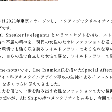
nots＞は2021年東京にオープンし、アクティブでクリエイ
プです。
autiful, Sneaker is elegant」というコンセプトを持
持つ不屈の精神を、現代の女性のためにファッションを通
な環境でも強く咲き誇るワイルドフラワーである忘れな草
ち、自らの足で自立した女性の姿を、ワイルドフラワーの
e-nots>では、Lee Izumida氏を招いたSpecial Afte
ザイン科テキスタイルデザイン専攻の生徒によるインスタ
ーリーを多くの方に伝えてきました。
の力を信じて一歩を踏み出す女性をファッションの力で後
nots>の想いが、Air Shipの持つメンタリティと共鳴し、今