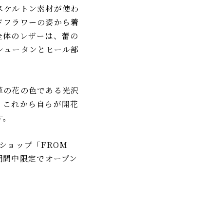
スケルトン素材が使わ
ドフラワーの姿から着
全体のレザーは、蕾の
シュータンとヒール部
。
草の花の色である光沢
、これから自らが開花
す。
ップショップ「FROM
)の期間中限定でオープン