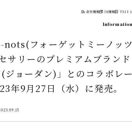
会社情報
IR情報
TSIト
Informatio
-me-nots(フォーゲットミーノッ
セサリーのプレミアムブランド
報
株式について
AN(ジョーダン)」とのコラボレ
計画
株式情報
023年9月27日（水）に発売。
レポート
株主総会
情報
株主優待制度
2023.09.15
株主向け資料