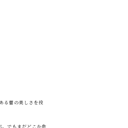
姿である蕾の美しさを投
志。でもまだどこか危