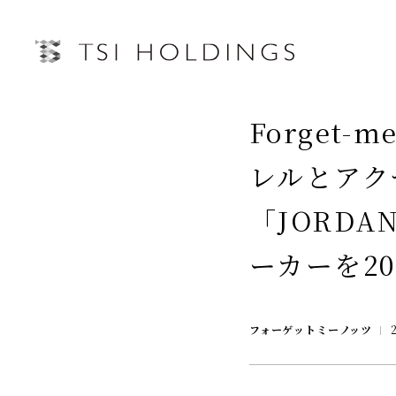
IRトップページ
Forget
Information
レルとアク
Brand
IRライブラリー
経営情
「JORD
Brand News
連結業績ハイライト
中期経営
ーカーを2
Our Purpose
決算短信
第三者IR
Sustainability
決算説明会資料
月次売上
フォーゲットミーノッツ
有価証券報告書・四半期報告書
プレスリリース
IRカレンダー
会社情報