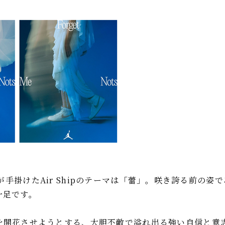
nots>が手掛けたAir Shipのテーマは「蕾」。咲き誇る前の
一足です。
を開花させようとする、大胆不敵で溢れ出る強い自信と意