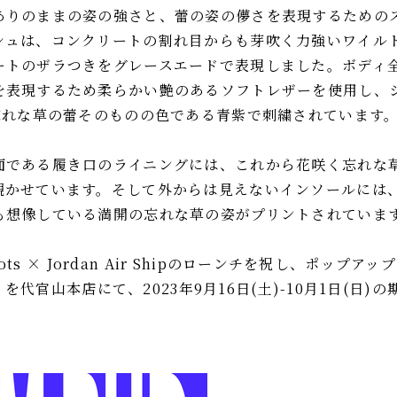
ありのままの姿の強さと、蕾の姿の儚さを表現するための
シュは、コンクリートの割れ目からも芽吹く力強いワイル
ートのザラつきをグレースエードで表現しました。ボディ
を表現するため柔らかい艶のあるソフトレザーを使用し、
、忘れな草の蕾そのものの色である青紫で刺繍されています
面である履き口のライニングには、これから花咲く忘れな
覗かせています。そして外からは見えないインソールには
も想像している満開の忘れな草の姿がプリントされていま
-nots × Jordan Air Shipのローンチを祝し、ポップア
R」を代官山本店にて、2023年9月16日(土)-10月1日(日